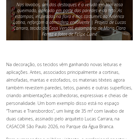
Nos lavabos, um dos destaques é o veludo em tom rosa
queimado, aplicado em parte das paredes e do teto. As
estampas, inspiradas na flora e nos costumes da América
Latina, reforçam a atmosfera envolvente | Projeto de Lucas
Carrara, tecido da Casa Versátil, estamparia de Maria Clara
Ferrez e fotos de Felipe Cuine
Na decoração, os tecidos vêm ganhando novas leituras e
aplicações. Antes, associados principalmente a cortinas,
almofadas, mantas e estofados, os materiais têxteis agora
também revestem paredes, tetos, painéis e outras superfícies,
criando ambientações acolhedoras, expressivas e cheias de
personalidade. Um bom exemplo disso está no espaço
“Tramas e Transbordos”, um living de 35 m² com lavabo de
duas cabines, assinado pelo arquiteto Lucas Carrara, na
CASACOR São Paulo 2026, no Parque da Água Branca.