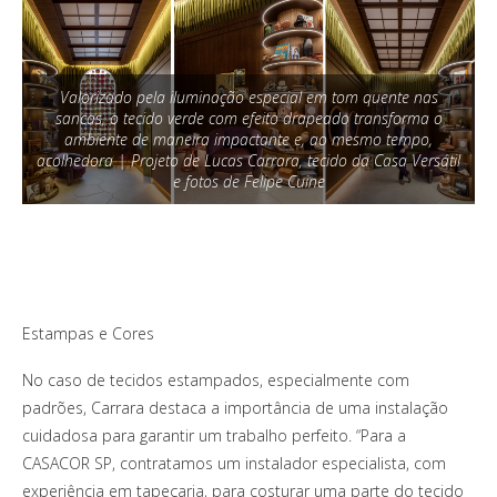
Valorizado pela iluminação especial em tom quente nas
sancas, o tecido verde com efeito drapeado transforma o
ambiente de maneira impactante e, ao mesmo tempo,
acolhedora | Projeto de Lucas Carrara, tecido da Casa Versátil
e fotos de Felipe Cuine
Estampas e Cores
No caso de tecidos estampados, especialmente com
padrões, Carrara destaca a importância de uma instalação
cuidadosa para garantir um trabalho perfeito. “Para a
CASACOR SP, contratamos um instalador especialista, com
experiência em tapeçaria, para costurar uma parte do tecido