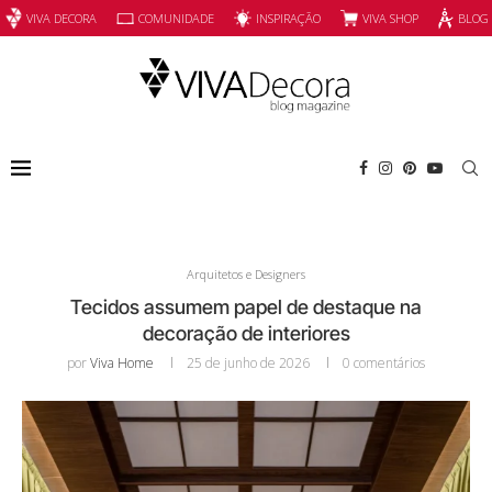
INSPIRAÇÃO
VIVA SHOP
VIVA DECORA
COMUNIDADE
BLOG
Arquitetos e Designers
Tecidos assumem papel de destaque na
decoração de interiores
por
Viva Home
25 de junho de 2026
0 comentários