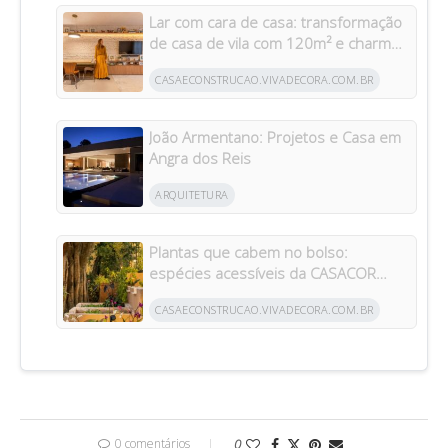
Lar com cara de casa: transformação
de casa de vila com 120m² e charme
da arquitetura italiana no Brasil
CASAECONSTRUCAO.VIVADECORA.COM.BR
João Armentano: Projetos e Casa em
Angra dos Reis
ARQUITETURA
Plantas que cabem no bolso:
espécies acessíveis da CASACOR
inspiram jardins para todos os bolsos
CASAECONSTRUCAO.VIVADECORA.COM.BR
0 comentários
0