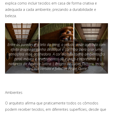
explica como incluir tecidos em casa de forma criativa e
adequada a cada ambiente, prezando a durabilidade e
beleza.
Entre as paredes e o teto do living, o veludo verde aplicado com
efeito drapeado ganha destaque e contribui para criar uma
atmosfera mais acolhedora. A cor dialoga com a ambientação
geral, móveis e revestimentos do espaço e representa a
natureza da América Latina | Projeto de Lucas Carrara, tecido
da Casa Versátil e fotos de Felipe Cuine
Ambientes
O arquiteto afirma que praticamente todos os cômodos
podem receber tecidos, em diferentes superfícies, desde que