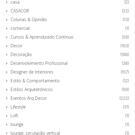
casa
(2)
CASACOR
(22)
Colunas & Opinião
(13)
comercial
(1)
Cursos & Aprendizado Contínuo
(59)
Decor
(193)
Decoração
(198)
Desenvolvimento Profissional
(38)
Designer de Interiores
(157)
Estilo & Comportamento
(12)
Estilos Arquitetônicos
(59)
Eventos Arq Decor
(222)
Lifestyle
(31)
Loft
(1)
lounge
(1)
lounge, circulação vertical
(1)