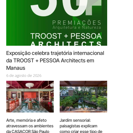
Exposição celebra trajetória internacional
da TROOST + PESSOA Architects em
Manaus
6 de agosto de 2026
Arte, memória e afeto
Jardim sensorial:
atravessam os ambientes
paisagistas explicam
da CASACOR São Paulo
como criar esse tipo de