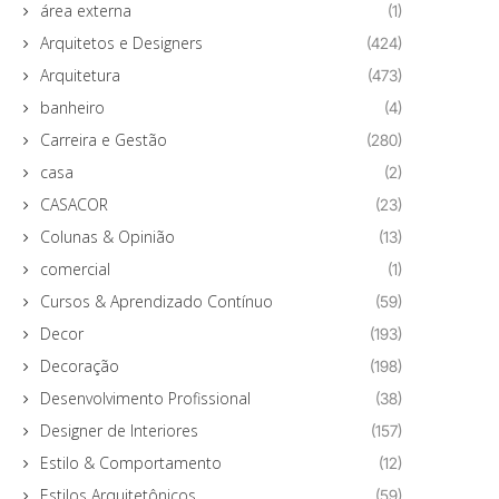
área externa
(1)
Arquitetos e Designers
(424)
Arquitetura
(473)
banheiro
(4)
Carreira e Gestão
(280)
casa
(2)
CASACOR
(23)
Colunas & Opinião
(13)
comercial
(1)
Cursos & Aprendizado Contínuo
(59)
Decor
(193)
Decoração
(198)
Desenvolvimento Profissional
(38)
Designer de Interiores
(157)
Estilo & Comportamento
(12)
Estilos Arquitetônicos
(59)