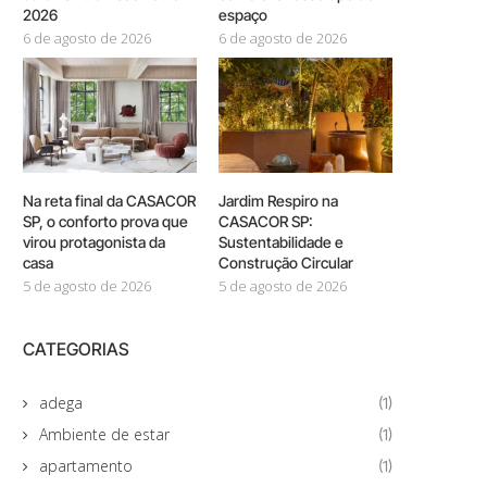
2026
espaço
6 de agosto de 2026
6 de agosto de 2026
Na reta final da CASACOR
Jardim Respiro na
SP, o conforto prova que
CASACOR SP:
virou protagonista da
Sustentabilidade e
casa
Construção Circular
5 de agosto de 2026
5 de agosto de 2026
CATEGORIAS
adega
(1)
Ambiente de estar
(1)
apartamento
(1)