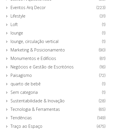
Eventos Arq Decor
(223)
Lifestyle
(31)
Loft
(1)
lounge
(1)
lounge, circulação vertical
(1)
Marketing & Posicionamento
(90)
Monumentos e Edifícios
(61)
Negócios e Gestão de Escritórios
(16)
Paisagismo
(72)
quarto de bebê
(1)
Sem categoria
(1)
Sustentabilidade & Inovação
(28)
Tecnologia & Ferramentas
(65)
Tendências
(149)
Traço ao Espaço
(475)