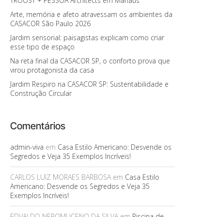
TROOST + PESSOA Architects em Manaus
Arte, memória e afeto atravessam os ambientes da
CASACOR São Paulo 2026
Jardim sensorial: paisagistas explicam como criar
esse tipo de espaço
Na reta final da CASACOR SP, o conforto prova que
virou protagonista da casa
Jardim Respiro na CASACOR SP: Sustentabilidade e
Construção Circular
Comentários
admin-viva
em
Casa Estilo Americano: Desvende os
Segredos e Veja 35 Exemplos Incríveis!
CARLOS LUIZ MORAES BARBOSA
em
Casa Estilo
Americano: Desvende os Segredos e Veja 35
Exemplos Incríveis!
EDVALDO NEPOMUCENO DA SILVA
em
Piscina de