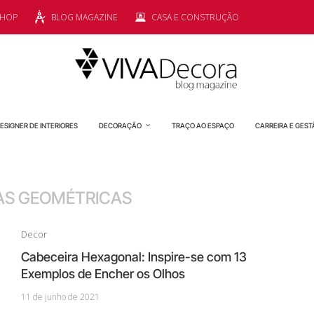
SHOP
BLOG MAGAZINE
CASA E CONSTRUÇÃO
ESIGNER DE INTERIORES
DECORAÇÃO
TRAÇO AO ESPAÇO
CARREIRA E GEST
S GEOMÉTRICAS
Decor
Cabeceira Hexagonal: Inspire-se com 13
Exemplos de Encher os Olhos
11 de junho de 2021