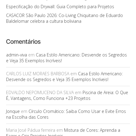
Especificação do Drywall: Guia Completo para Projetos
CASACOR São Paulo 2026: Co-Living Chiquitano de Eduardo
Baldelomar celebra a cultura boliviana
Comentários
admin-viva
em
Casa Estilo Americano: Desvende os Segredos
e Veja 35 Exemplos Incríveis!
CARLOS LUIZ MORAES BARBOSA
em
Casa Estilo Americano:
Desvende os Segredos e Veja 35 Exemplos Incríveis!
EDVALDO NEPOMUCENO DA SILVA
em
Piscina de Areia: O Que
É, Vantagens, Como Funciona +23 Projetos
Jonque
em
Círculo Cromático: Saiba Como Usar e Evite Erros
na Escolha das Cores
Maria José Pádua ferreira
em
Mistura de Cores: Aprenda a
Fazer e Crie Projetos Incríveis