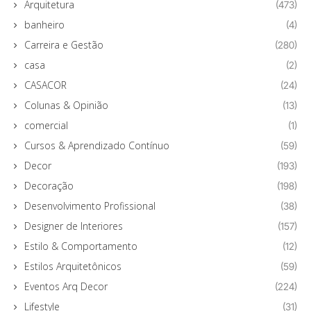
Arquitetura
(473)
banheiro
(4)
Carreira e Gestão
(280)
casa
(2)
CASACOR
(24)
Colunas & Opinião
(13)
comercial
(1)
Cursos & Aprendizado Contínuo
(59)
Decor
(193)
Decoração
(198)
Desenvolvimento Profissional
(38)
Designer de Interiores
(157)
Estilo & Comportamento
(12)
Estilos Arquitetônicos
(59)
Eventos Arq Decor
(224)
Lifestyle
(31)