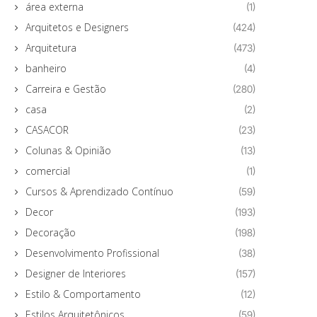
área externa
(1)
Arquitetos e Designers
(424)
Arquitetura
(473)
banheiro
(4)
Carreira e Gestão
(280)
casa
(2)
CASACOR
(23)
Colunas & Opinião
(13)
comercial
(1)
Cursos & Aprendizado Contínuo
(59)
Decor
(193)
Decoração
(198)
Desenvolvimento Profissional
(38)
Designer de Interiores
(157)
Estilo & Comportamento
(12)
Estilos Arquitetônicos
(59)