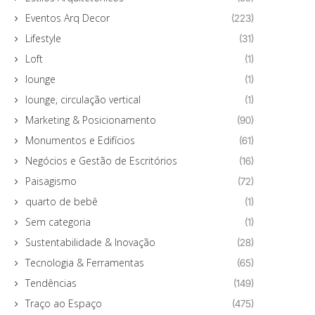
Eventos Arq Decor
(223)
Lifestyle
(31)
Loft
(1)
lounge
(1)
lounge, circulação vertical
(1)
Marketing & Posicionamento
(90)
Monumentos e Edifícios
(61)
Negócios e Gestão de Escritórios
(16)
Paisagismo
(72)
quarto de bebê
(1)
Sem categoria
(1)
Sustentabilidade & Inovação
(28)
Tecnologia & Ferramentas
(65)
Tendências
(149)
Traço ao Espaço
(475)