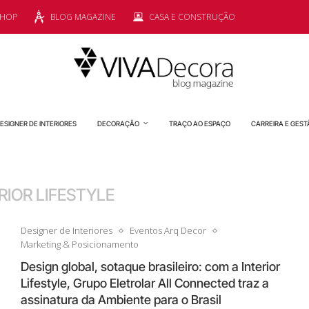
SHOP
BLOG MAGAZINE
CASA E CONSTRUÇÃO
ESIGNER DE INTERIORES
DECORAÇÃO
TRAÇO AO ESPAÇO
CARREIRA E GEST
RIOR LIFESTYLE
Designer de Interiores
Eventos Arq Decor
Marketing & Posicionamento
Design global, sotaque brasileiro: com a Interior
Lifestyle, Grupo Eletrolar All Connected traz a
assinatura da Ambiente para o Brasil