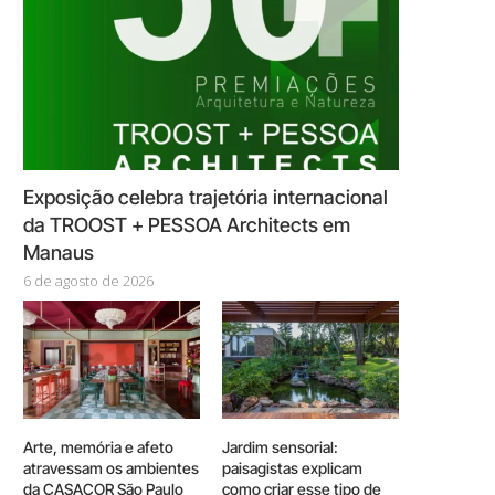
Exposição celebra trajetória internacional
da TROOST + PESSOA Architects em
Manaus
6 de agosto de 2026
Arte, memória e afeto
Jardim sensorial:
atravessam os ambientes
paisagistas explicam
da CASACOR São Paulo
como criar esse tipo de