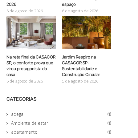
2026
espaço
6 de agosto de 2026
6 de agosto de 2026
Na reta final da CASACOR
Jardim Respiro na
SP, o conforto prova que
CASACOR SP:
virou protagonista da
Sustentabilidade e
casa
Construção Circular
5 de agosto de 2026
5 de agosto de 2026
CATEGORIAS
adega
(1)
Ambiente de estar
(1)
apartamento
(1)