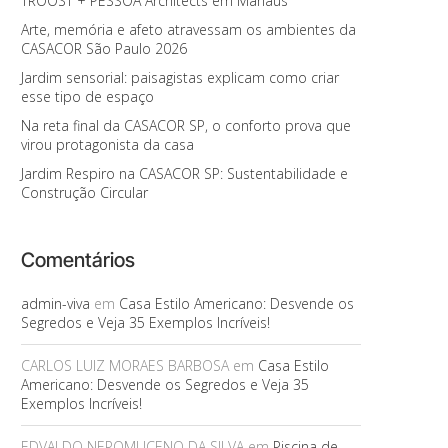
TROOST + PESSOA Architects em Manaus
Arte, memória e afeto atravessam os ambientes da
CASACOR São Paulo 2026
Jardim sensorial: paisagistas explicam como criar
esse tipo de espaço
Na reta final da CASACOR SP, o conforto prova que
virou protagonista da casa
Jardim Respiro na CASACOR SP: Sustentabilidade e
Construção Circular
Comentários
admin-viva
em
Casa Estilo Americano: Desvende os
Segredos e Veja 35 Exemplos Incríveis!
CARLOS LUIZ MORAES BARBOSA
em
Casa Estilo
Americano: Desvende os Segredos e Veja 35
Exemplos Incríveis!
EDVALDO NEPOMUCENO DA SILVA
em
Piscina de