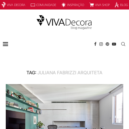
INSPIRAÇÃO
VIVA SHOP
VIVA DECORA
COMUNIDADE
BLOG
TAG:
JULIANA FABRIZZI ARQUITETA