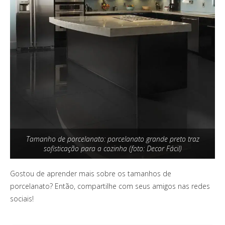
Tamanho de porcelanato: porcelanato grande preto traz
sofisticação para a cozinha (foto: Decor Fácil)
Gostou de aprender mais sobre os tamanhos de
porcelanato? Então, compartilhe com seus amigos nas redes
sociais!