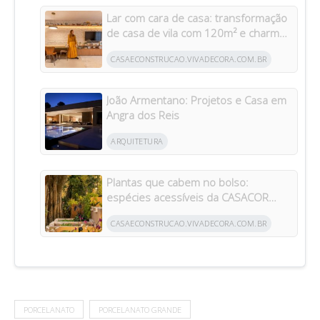
Lar com cara de casa: transformação
de casa de vila com 120m² e charme
da arquitetura italiana no Brasil
CASAECONSTRUCAO.VIVADECORA.COM.BR
João Armentano: Projetos e Casa em
Angra dos Reis
ARQUITETURA
Plantas que cabem no bolso:
espécies acessíveis da CASACOR
inspiram jardins para todos os bolsos
CASAECONSTRUCAO.VIVADECORA.COM.BR
PORCELANATO
PORCELANATO GRANDE