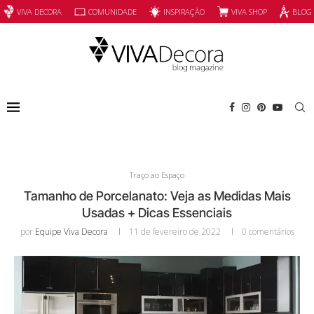
INSPIRAÇÃO
VIVA SHOP
VIVA DECORA
COMUNIDADE
BLOG
Traço ao Espaço
Tamanho de Porcelanato: Veja as Medidas Mais
Usadas + Dicas Essenciais
por
Equipe Viva Decora
11 de fevereiro de 2022
0 comentários