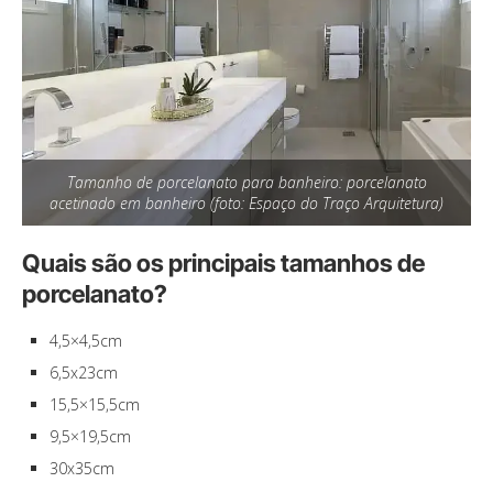
Tamanho de porcelanato para banheiro: porcelanato
acetinado em banheiro (foto: Espaço do Traço Arquitetura)
Quais são os principais tamanhos de
porcelanato?
4,5×4,5cm
6,5x23cm
15,5×15,5cm
9,5×19,5cm
30x35cm