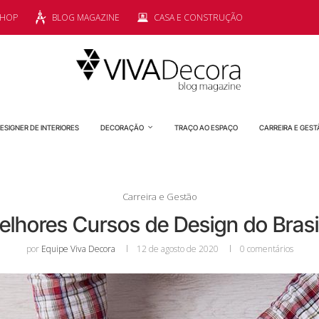
SHOP
BLOG MAGAZINE
CASA E CONSTRUÇÃO
ESIGNER DE INTERIORES
DECORAÇÃO
TRAÇO AO ESPAÇO
CARREIRA E GEST
Carreira e Gestão
lhores Cursos de Design do Bras
por
Equipe Viva Decora
12 de agosto de 2020
0 comentários