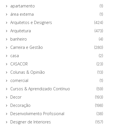
apartamento
(1)
área externa
(1)
Arquitetos e Designers
(424)
Arquitetura
(473)
banheiro
(4)
Carreira e Gestão
(280)
casa
(2)
CASACOR
(23)
Colunas & Opinião
(13)
comercial
(1)
Cursos & Aprendizado Contínuo
(59)
Decor
(193)
Decoração
(198)
Desenvolvimento Profissional
(38)
Designer de Interiores
(157)