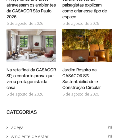
atravessam os ambientes
paisagistas explicam
da CASACOR São Paulo
como criar esse tipo de
2026
espaço
6 de agosto de 2026
6 de agosto de 2026
Na reta final da CASACOR
Jardim Respiro na
SP, o conforto prova que
CASACOR SP:
virou protagonista da
Sustentabilidade e
casa
Construção Circular
5 de agosto de 2026
5 de agosto de 2026
CATEGORIAS
adega
(1)
Ambiente de estar
(1)