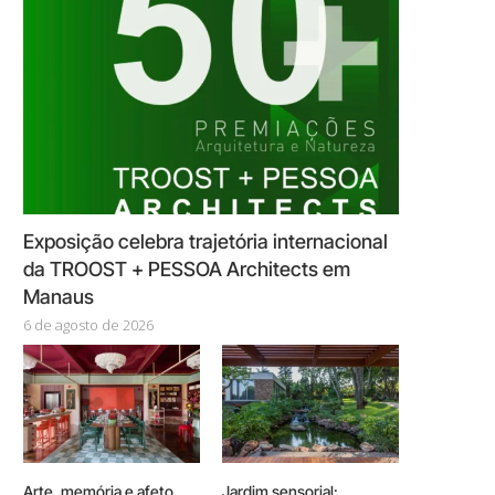
Exposição celebra trajetória internacional
da TROOST + PESSOA Architects em
Manaus
6 de agosto de 2026
Arte, memória e afeto
Jardim sensorial: