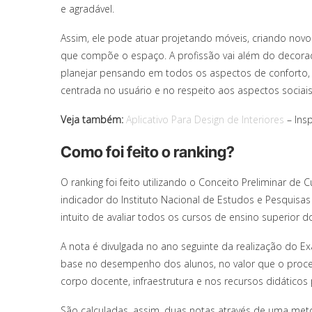
e agradável.
Assim, ele pode atuar projetando móveis, criando novo
que compõe o espaço. A profissão vai além do decorado
planejar pensando em todos os aspectos de conforto, 
centrada no usuário e no respeito aos aspectos sociais
Veja também:
Aplicativo Para Design de Interiores
– Ins
Como foi feito o ranking?
O ranking foi feito utilizando o Conceito Preliminar 
indicador do Instituto Nacional de Estudos e Pesquisas
intuito de avaliar todos os cursos de ensino superior do
A nota é divulgada no ano seguinte da realização do
base no desempenho dos alunos, no valor que o proce
corpo docente, infraestrutura e nos recursos didático
São calculadas, assim, duas notas através de uma met