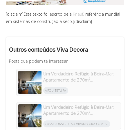
[disclaim]Este texto foi escrito pela
Knauf
, referência mundial
em sistemas de construção a seco.[/disclaim]
Outros conteúdos Viva Decora
Posts que podem te interessar
Um Verdadeiro Refúgio à Beira-Mar:
Apartamento de 270m²
Transformado Após Retrofit em
ARQUITETURA
Riviera
Um Verdadeiro Refúgio à Beira-Mar:
Apartamento de 270m²
Transformado Após Retrofit em
CASAECONSTRUCAO.VIVADECORA.COM.BR
Riviera