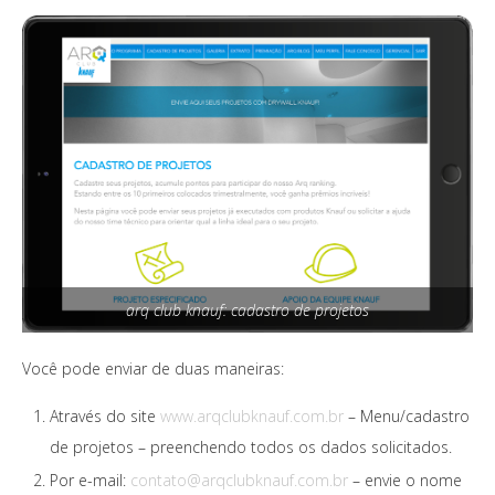
arq club knauf: cadastro de projetos
Você pode enviar de duas maneiras:
Através do site
www.arqclubknauf.com.br
– Menu/cadastro
de projetos – preenchendo todos os dados solicitados.
Por e-mail:
contato@arqclubknauf.com.br
– envie o nome