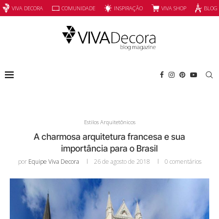
INSPIRAÇÃO
VIVA SHOP
VIVA DECORA
COMUNIDADE
BLOG
Estilos Arquitetônicos
A charmosa arquitetura francesa e sua
importância para o Brasil
por
Equipe Viva Decora
26 de agosto de 2018
0 comentários