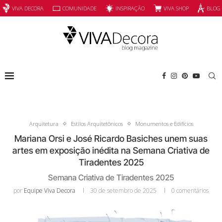
INSPIRAÇÃO
VIVA SHOP
VIVA DECORA
COMUNIDADE
BLOG
Arquitetura
Estilos Arquitetônicos
Monumentos e Edifícios
Mariana Orsi e José Ricardo Basiches unem suas
artes em exposição inédita na Semana Criativa de
Tiradentes 2025
Semana Criativa de Tiradentes 2025
por
Equipe Viva Decora
30 de setembro de 2025
0 comentários