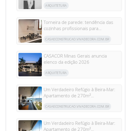
“Torre Paulo”
ARQUITETURA
Torneira de parede: tendência das
cozinhas profissionais para
residências brasileiras
CASAECONSTRUCAO.VIVADECORA.COM.BR
CASACOR Minas Gerais anuncia
elenco da edição 2026
ARQUITETURA
Um Verdadeiro Refúgio à Beira-Mar:
Apartamento de 270m²
Transformado Após Retrofit em
CASAECONSTRUCAO.VIVADECORA.COM.BR
Riviera
Um Verdadeiro Refúgio à Beira-Mar:
Apartamento de 270m²