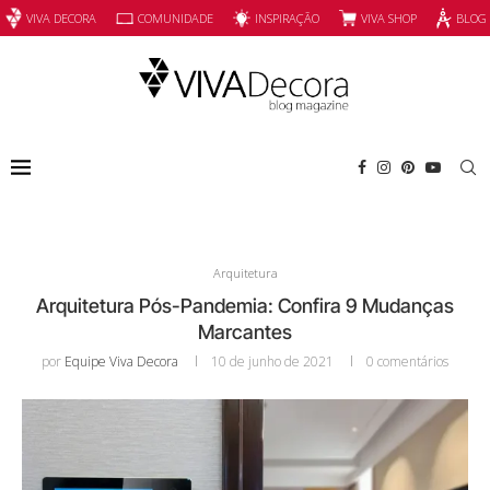
INSPIRAÇÃO
VIVA SHOP
VIVA DECORA
COMUNIDADE
BLOG
Arquitetura
Arquitetura Pós-Pandemia: Confira 9 Mudanças
Marcantes
por
Equipe Viva Decora
10 de junho de 2021
0 comentários