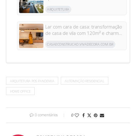
Transformado Após Retrofit em
ARQUITETURA
Riviera
Lar com cara de casa: transformação
de casa de vila com 120m² e charme
da arquitetura italiana no Brasil
CASAECONSTRUCAO.VIVADECORA.COM.BR
ARQUITETURA POS PANDEMIA
AUTOMAÇÃO RESIDENCIAL
HOME OFFICE
0 comentários
0