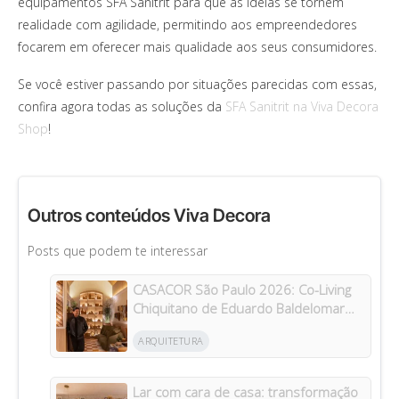
equipamentos SFA Sanitrit para que as ideias se tornem
realidade com agilidade, permitindo aos empreendedores
focarem em oferecer mais qualidade aos seus consumidores.
Se você estiver passando por situações parecidas com essas,
confira agora todas as soluções da
SFA Sanitrit na Viva Decora
Shop
!
Outros conteúdos Viva Decora
Posts que podem te interessar
CASACOR São Paulo 2026: Co-Living
Chiquitano de Eduardo Baldelomar
celebra a cultura boliviana
ARQUITETURA
Lar com cara de casa: transformação