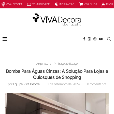
INSPIRAÇÃO
VIVA SHOP
VIVA DECORA
COMUNIDADE
BLOG
Arquitetura
Traço ao Espaço
Bomba Para Águas Cinzas: A Solução Para Lojas e
Quiosques de Shopping
por
Equipe Viva Decora
2 de setembro de 2024
0 comentários