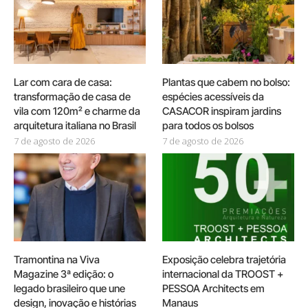
Lar com cara de casa:
Plantas que cabem no bolso:
transformação de casa de
espécies acessíveis da
vila com 120m² e charme da
CASACOR inspiram jardins
arquitetura italiana no Brasil
para todos os bolsos
7 de agosto de 2026
7 de agosto de 2026
Tramontina na Viva
Exposição celebra trajetória
Magazine 3ª edição: o
internacional da TROOST +
legado brasileiro que une
PESSOA Architects em
design, inovação e histórias
Manaus