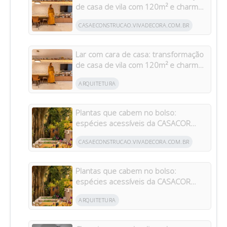
de casa de vila com 120m² e charme
da arquitetura italiana no Brasil
CASAECONSTRUCAO.VIVADECORA.COM.BR
Lar com cara de casa: transformação
de casa de vila com 120m² e charme
da arquitetura italiana no Brasil
ARQUITETURA
Plantas que cabem no bolso:
espécies acessíveis da CASACOR
inspiram jardins para todos os bolsos
CASAECONSTRUCAO.VIVADECORA.COM.BR
Plantas que cabem no bolso:
espécies acessíveis da CASACOR
inspiram jardins para todos os bolsos
ARQUITETURA