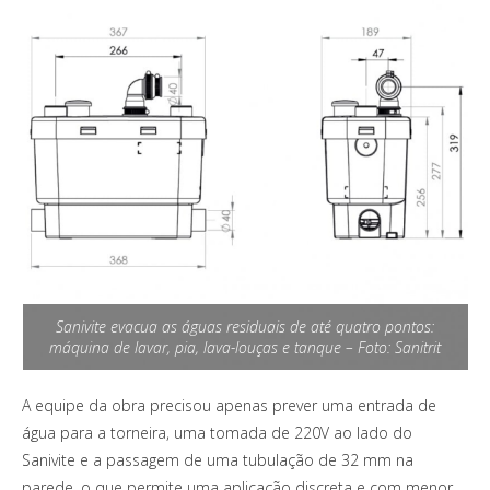
Sanivite evacua as águas residuais de até quatro pontos:
máquina de lavar, pia, lava-louças e tanque – Foto: Sanitrit
A equipe da obra precisou apenas prever uma entrada de
água para a torneira, uma tomada de 220V ao lado do
Sanivite e a passagem de uma tubulação de 32 mm na
parede, o que permite uma aplicação discreta e com menor