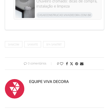
Chuveiro cromado: dicas de compra,
instalação e limpeza
CASAECONSTRUCAO.VIVADECORA.COM.BR
SANICOM
SANIVITE
SFA SANITRIT
0 comentários
0
EQUIPE VIVA DECORA