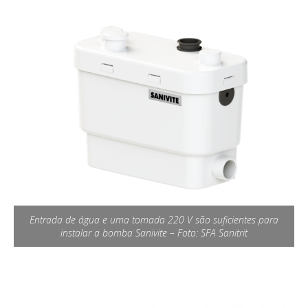
Entrada de água e uma tomada 220 V são suficientes para
instalar a bomba Sanivite – Foto: SFA Sanitrit