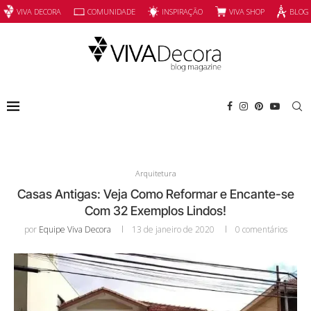
INSPIRAÇÃO
VIVA SHOP
VIVA DECORA
COMUNIDADE
BLOG
Arquitetura
Casas Antigas: Veja Como Reformar e Encante-se
Com 32 Exemplos Lindos!
por
Equipe Viva Decora
13 de janeiro de 2020
0 comentários