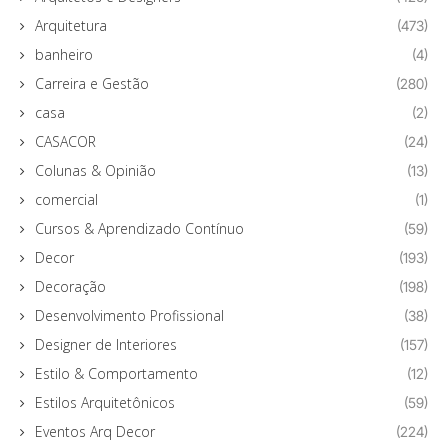
Arquitetura
(473)
banheiro
(4)
Carreira e Gestão
(280)
casa
(2)
CASACOR
(24)
Colunas & Opinião
(13)
comercial
(1)
Cursos & Aprendizado Contínuo
(59)
Decor
(193)
Decoração
(198)
Desenvolvimento Profissional
(38)
Designer de Interiores
(157)
Estilo & Comportamento
(12)
Estilos Arquitetônicos
(59)
Eventos Arq Decor
(224)