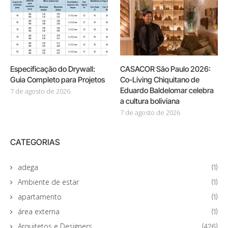
Especificação do Drywall:
CASACOR São Paulo 2026:
Guia Completo para Projetos
Co-Living Chiquitano de
Eduardo Baldelomar celebra
7 de agosto de 2026
a cultura boliviana
7 de agosto de 2026
CATEGORIAS
adega
(1)
Ambiente de estar
(1)
apartamento
(1)
área externa
(1)
Arquitetos e Designers
(426)