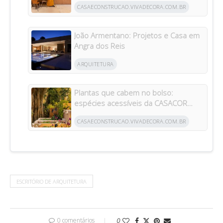
CASAECONSTRUCAO.VIVADECORA.COM.BR
João Armentano: Projetos e Casa em
Angra dos Reis
ARQUITETURA
Plantas que cabem no bolso:
espécies acessíveis da CASACOR
inspiram jardins para todos os bolsos
CASAECONSTRUCAO.VIVADECORA.COM.BR
ESCRITÓRIO DE ARQUITETURA
0 comentários
0