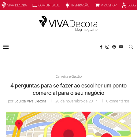
INSPIRAÇÃO
VIVA SHOP
VIVA DECORA
COMUNIDADE
BLOG
Carreira e Gestão
4 perguntas para se fazer ao escolher um ponto
comercial para o seu negócio
por
Equipe Viva Decora
28 de novembro de 2017
0 comentários