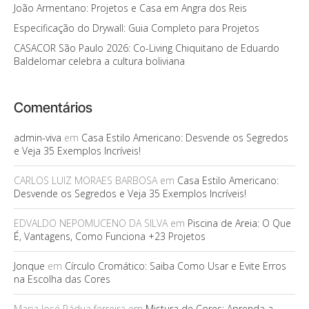
João Armentano: Projetos e Casa em Angra dos Reis
Especificação do Drywall: Guia Completo para Projetos
CASACOR São Paulo 2026: Co-Living Chiquitano de Eduardo
Baldelomar celebra a cultura boliviana
Comentários
admin-viva
em
Casa Estilo Americano: Desvende os Segredos
e Veja 35 Exemplos Incríveis!
CARLOS LUIZ MORAES BARBOSA
em
Casa Estilo Americano:
Desvende os Segredos e Veja 35 Exemplos Incríveis!
EDVALDO NEPOMUCENO DA SILVA
em
Piscina de Areia: O Que
É, Vantagens, Como Funciona +23 Projetos
Jonque
em
Círculo Cromático: Saiba Como Usar e Evite Erros
na Escolha das Cores
Maria José Pádua ferreira
em
Mistura de Cores: Aprenda a