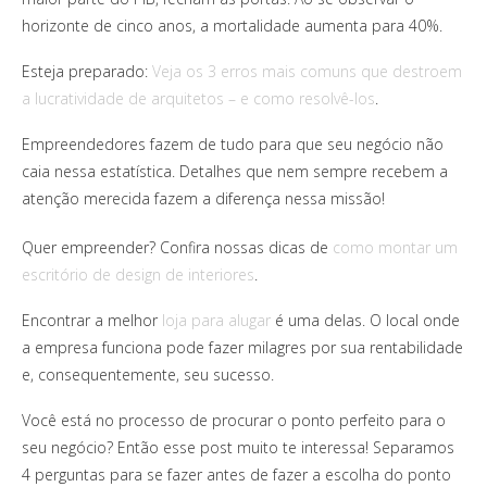
horizonte de cinco anos, a mortalidade aumenta para 40%.
Esteja preparado:
Veja os 3 erros mais comuns que destroem
a lucratividade de arquitetos – e como resolvê-los
.
Empreendedores fazem de tudo para que seu negócio não
caia nessa estatística. Detalhes que nem sempre recebem a
atenção merecida fazem a diferença nessa missão!
Quer empreender? Confira nossas dicas de
como montar um
escritório de design de interiores
.
Encontrar a melhor
loja para alugar
é uma delas. O local onde
a empresa funciona pode fazer milagres por sua rentabilidade
e, consequentemente, seu sucesso.
Você está no processo de procurar o ponto perfeito para o
seu negócio? Então esse post muito te interessa! Separamos
4 perguntas para se fazer antes de fazer a escolha do ponto