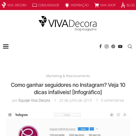
INSPIRAÇÃO
VIVA SHOP
VIVA DECORA
COMUNIDADE
BLOG
Marketing & Posicionamento
Como ganhar seguidores no Instagram? Veja 10
dicas infalíveis! [Infográfico]
por
Equipe Viva Decora
25 de julho de 2019
0 comentários