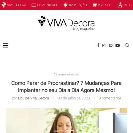
INSPIRAÇÃO
VIVA SHOP
VIVA DECORA
COMUNIDADE
BLOG
Carreira e Gestão
Como Parar de Procrastinar? 7 Mudanças Para
Implantar no seu Dia a Dia Agora Mesmo!
por
Equipe Viva Decora
30 de julho de 2020
0 comentários