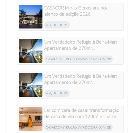
CASACOR Minas Gerais anuncia
elenco da edição 2026
ARQUITETURA
Um Verdadeiro Refúgio à Beira-Mar:
Apartamento de 270m²
Transformado Após Retrofit em
CASAECONSTRUCAO.VIVADECORA.COM.BR
Riviera
Um Verdadeiro Refúgio à Beira-Mar:
Apartamento de 270m²
Transformado Após Retrofit em
ARQUITETURA
Riviera
Lar com cara de casa: transformação
de casa de vila com 120m² e charme
da arquitetura italiana no Brasil
CASAECONSTRUCAO.VIVADECORA.COM.BR