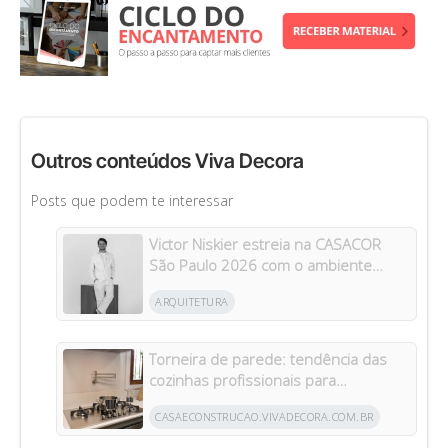
Outros conteúdos Viva Decora
Posts que podem te interessar
Victor Niskier estreia na CASACOR
São Paulo 2026 com o ambiente
“Torre Paulo”
ARQUITETURA
Torneira de parede: tendência das
cozinhas profissionais para
residências brasileiras
CASAECONSTRUCAO.VIVADECORA.COM.BR