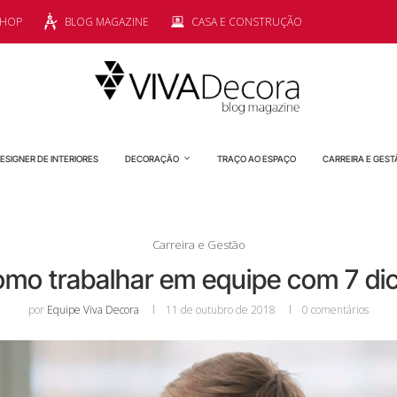
SHOP
BLOG MAGAZINE
CASA E CONSTRUÇÃO
ESIGNER DE INTERIORES
DECORAÇÃO
TRAÇO AO ESPAÇO
CARREIRA E GEST
Carreira e Gestão
mo trabalhar em equipe com 7 dicas
por
Equipe Viva Decora
11 de outubro de 2018
0 comentários