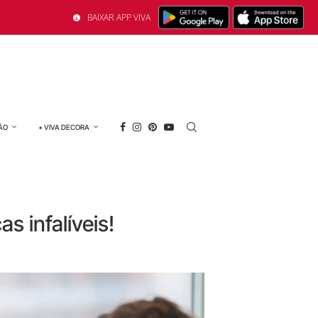
BAIXAR APP VIVA
ÃO
+ VIVA DECORA
 infalíveis!