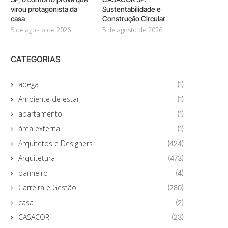
virou protagonista da
Sustentabilidade e
casa
Construção Circular
5 de agosto de 2026
5 de agosto de 2026
CATEGORIAS
adega
(1)
Ambiente de estar
(1)
apartamento
(1)
área externa
(1)
Arquitetos e Designers
(424)
Arquitetura
(473)
banheiro
(4)
Carreira e Gestão
(280)
casa
(2)
CASACOR
(23)