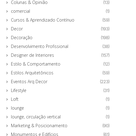
Colunas & Opinião
(13)
comercial
(1)
Cursos & Aprendizado Contínuo
(59)
Decor
(193)
Decoração
(198)
Desenvolvimento Profissional
(38)
Designer de Interiores
(157)
Estilo & Comportamento
(12)
Estilos Arquitetônicos
(59)
Eventos Arq Decor
(223)
Lifestyle
(31)
Loft
(1)
lounge
(1)
lounge, circulação vertical
(1)
Marketing & Posicionamento
(90)
Monumentos e Edifícios
(61)