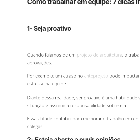
Como trabalhar em equipe: 7 dicas in
1- Seja proativo
Quando falamos de um
projeto de arquitetura
, o trab
aprovações.
Por exemplo: um atraso no
anteprojeto
pode impactar
estresse na equipe.
Diante dessa realidade, ser proativo é uma habilidade 
situação e assumir a responsabilidade sobre ela.
Essa atitude contribui para melhorar o trabalho em e
colegas.
2- Esteja aberto a ouvir opiniões