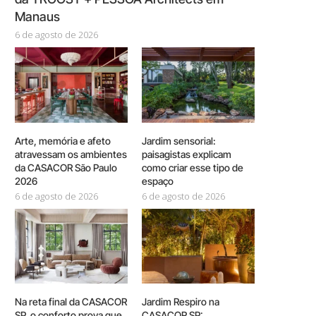
Manaus
6 de agosto de 2026
Arte, memória e afeto
Jardim sensorial:
atravessam os ambientes
paisagistas explicam
da CASACOR São Paulo
como criar esse tipo de
2026
espaço
6 de agosto de 2026
6 de agosto de 2026
Na reta final da CASACOR
Jardim Respiro na
SP, o conforto prova que
CASACOR SP: