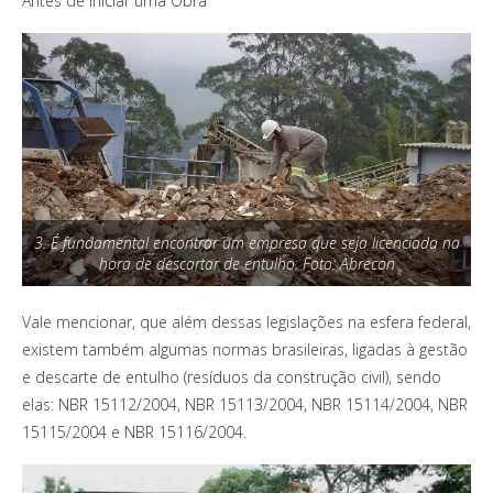
Antes de Iniciar uma Obra
3. É fundamental encontrar um empresa que seja licenciada na
hora de descartar de entulho. Foto: Abrecon
Vale mencionar, que além dessas legislações na esfera federal,
existem também algumas normas brasileiras, ligadas à gestão
e descarte de entulho (resíduos da construção civil), sendo
elas: NBR 15112/2004, NBR 15113/2004, NBR 15114/2004, NBR
15115/2004 e NBR 15116/2004.