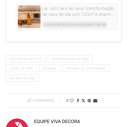
Lar com cara de casa: transformação
de casa de vila com 120m² e charme
da arquitetura italiana no Brasil
CASAECONSTRUCAO.VIVADECORA.COM.BR
DESCARTE DE ENTULHO
GERENCIAMENTO DE OBRA
GESTÃO DE OBRA
REFORMA
REFORMA DE APARTAMENTO
REFORMA DE CASA
0 comentários
0
EQUIPE VIVA DECORA