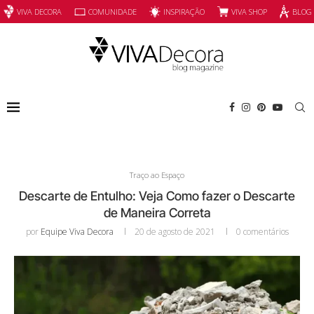
INSPIRAÇÃO
VIVA SHOP
VIVA DECORA
COMUNIDADE
BLOG
Traço ao Espaço
Descarte de Entulho: Veja Como fazer o Descarte
de Maneira Correta
por
Equipe Viva Decora
20 de agosto de 2021
0 comentários