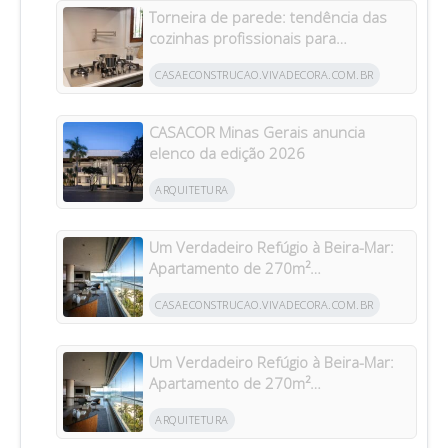
Torneira de parede: tendência das
cozinhas profissionais para
residências brasileiras
CASAECONSTRUCAO.VIVADECORA.COM.BR
CASACOR Minas Gerais anuncia
elenco da edição 2026
ARQUITETURA
Um Verdadeiro Refúgio à Beira-Mar:
Apartamento de 270m²
Transformado Após Retrofit em
CASAECONSTRUCAO.VIVADECORA.COM.BR
Riviera
Um Verdadeiro Refúgio à Beira-Mar:
Apartamento de 270m²
Transformado Após Retrofit em
ARQUITETURA
Riviera