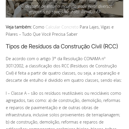
1. O descarte de entulho incorreto pode gerar diversos
impactos na sociedade. Foto: Resíduo All
Veja também:
Como
Calcular Concreto
Para Lajes, Vigas e
Pilares – Tudo Que Você Precisa Saber
Tipos de Resíduos da Construção Civil (RCC)
De acordo com o artigo 3° da Resolução CONAMA nº
307/2002, a classificação dos RCC (Resíduos de Construção
Civil) é feita a partir de quatro classes, ou seja, a separação e
descarte de entulho é dividido em quatro classes, sendo elas:
I – Classe A – são os resíduos reutilizáveis ou recicláveis como
agregados, tais como: a) de construção, demolição, reformas
e reparos de pavimentação e de outras obras de
infraestrutura, inclusive solos provenientes de terraplanagem;
b) de construção, demolição, reformas e reparos de