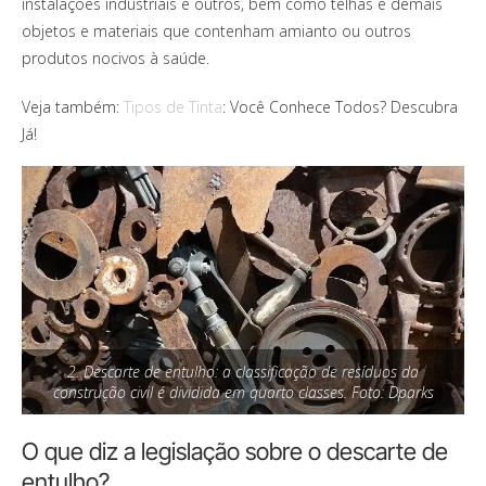
instalações industriais e outros, bem como telhas e demais
objetos e materiais que contenham amianto ou outros
produtos nocivos à saúde.
Veja também:
Tipos de Tinta
: Você Conhece Todos? Descubra
Já!
2. Descarte de entulho: a classificação de resíduos da
construção civil é dividida em quarto classes. Foto: Dparks
O que diz a legislação sobre o descarte de
entulho?