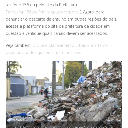
telefone 156 ou pelo site da Prefeitura
(
https://sp156.prefeitura.sp.gov.br/portal
). Agora, p
ara
denunciar o descarte de entulho em outras regiões do país,
acesse a plataforma do site da prefeitura da cidade em
questão e verifique quais canais devem ser acessados.
Veja também:
O que é planejamento urbano: a arte de
projetar cidades que encantam pessoas
6. A fiscalização da população pode evitar o descarte de