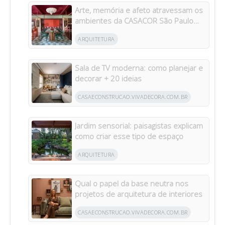
Arte, memória e afeto atravessam os
ambientes da CASACOR São Paulo
2026
ARQUITETURA
Sala de TV moderna: como planejar e
decorar + 20 ideias
CASAECONSTRUCAO.VIVADECORA.COM.BR
Jardim sensorial: paisagistas explicam
como criar esse tipo de espaço
ARQUITETURA
Qual o papel da base neutra nos
projetos de arquitetura de interiores
CASAECONSTRUCAO.VIVADECORA.COM.BR