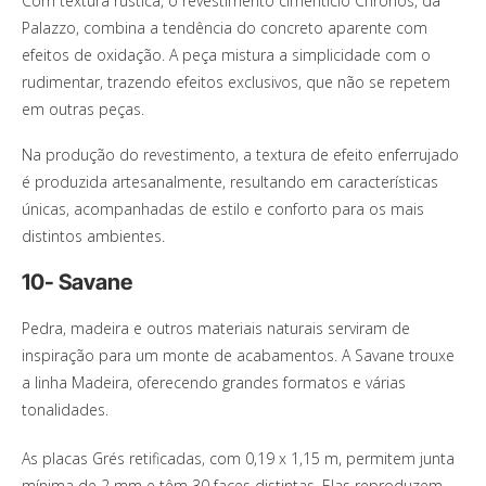
Com textura rústica, o revestimento cimentício Chronos, da
Palazzo, combina a tendência do concreto aparente com
efeitos de oxidação. A peça mistura a simplicidade com o
rudimentar, trazendo efeitos exclusivos, que não se repetem
em outras peças.
Na produção do revestimento, a textura de efeito enferrujado
é produzida artesanalmente, resultando em características
únicas, acompanhadas de estilo e conforto para os mais
distintos ambientes.
10- Savane
Pedra, madeira e outros materiais naturais serviram de
inspiração para um monte de acabamentos. A Savane trouxe
a linha Madeira, oferecendo grandes formatos e várias
tonalidades.
As placas Grés retificadas, com 0,19 x 1,15 m, permitem junta
mínima de 2 mm e têm 30 faces distintas. Elas reproduzem