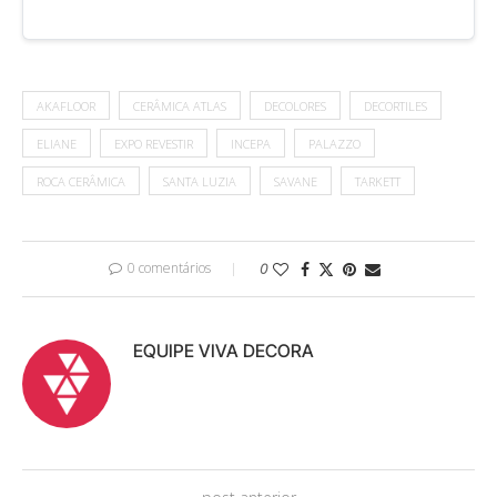
AKAFLOOR
CERÂMICA ATLAS
DECOLORES
DECORTILES
ELIANE
EXPO REVESTIR
INCEPA
PALAZZO
ROCA CERÂMICA
SANTA LUZIA
SAVANE
TARKETT
0 comentários
0
EQUIPE VIVA DECORA