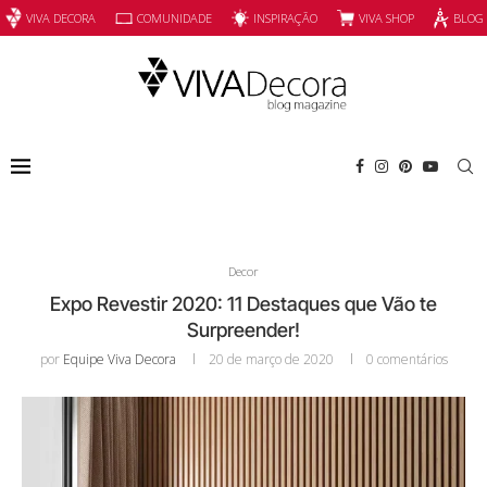
INSPIRAÇÃO
VIVA SHOP
VIVA DECORA
COMUNIDADE
BLOG
Decor
Expo Revestir 2020: 11 Destaques que Vão te
Surpreender!
por
Equipe Viva Decora
20 de março de 2020
0 comentários