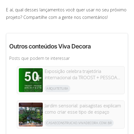
E aí, qual desses lançamentos você quer usar no seu próximo
projeto? Compartilhe com a gente nos comentários!
Outros conteúdos Viva Decora
Posts que podem te interessar
Exposição celebra trajetória
internacional da TROOST + PESSOA
Architects em Manaus
ARQUITETURA
Jardim sensorial: paisagistas explicam
como criar esse tipo de espaço
CASAECONSTRUCAO.VIVADECORA.COM.BR