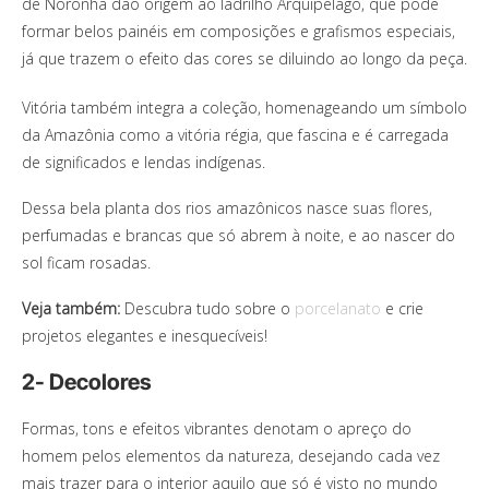
de Noronha dão origem ao ladrilho Arquipélago, que pode
formar belos painéis em composições e grafismos especiais,
já que trazem o efeito das cores se diluindo ao longo da peça.
Vitória também integra a coleção, homenageando um símbolo
da Amazônia como a vitória régia, que fascina e é carregada
de significados e lendas indígenas.
Dessa bela planta dos rios amazônicos nasce suas flores,
perfumadas e brancas que só abrem à noite, e ao nascer do
sol ficam rosadas.
Veja também:
Descubra tudo sobre o
porcelanato
e crie
projetos elegantes e inesquecíveis!
2- Decolores
Formas, tons e efeitos vibrantes denotam o apreço do
homem pelos elementos da natureza, desejando cada vez
mais trazer para o interior aquilo que só é visto no mundo