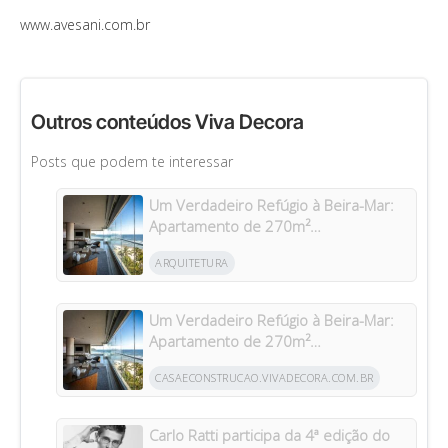
www.avesani.com.br
Outros conteúdos Viva Decora
Posts que podem te interessar
Um Verdadeiro Refúgio à Beira-Mar:
Apartamento de 270m²
Transformado Após Retrofit em
ARQUITETURA
Riviera
Um Verdadeiro Refúgio à Beira-Mar:
Apartamento de 270m²
Transformado Após Retrofit em
CASAECONSTRUCAO.VIVADECORA.COM.BR
Riviera
Carlo Ratti participa da 4ª edição do