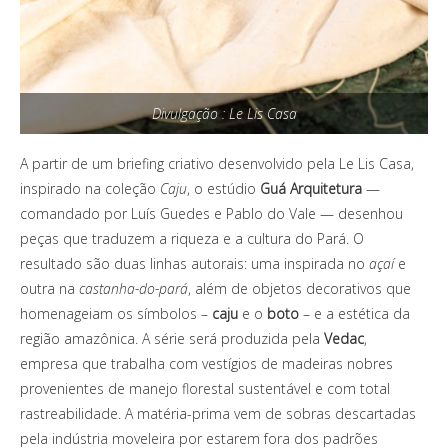
Divulgação : Le Lis Casa
A partir de um briefing criativo desenvolvido pela Le Lis Casa,
inspirado na coleção
Caju
, o estúdio
Guá Arquitetura
—
comandado por Luís Guedes e Pablo do Vale — desenhou
peças que traduzem a riqueza e a cultura do Pará. O
resultado são duas linhas autorais: uma inspirada no
açaí
e
outra na
castanha-do-pará
, além de objetos decorativos que
homenageiam os símbolos –
caju
e o
boto
– e a estética da
região amazônica. A série será produzida pela
Vedac
,
empresa que trabalha com vestígios de madeiras nobres
provenientes de manejo florestal sustentável e com total
rastreabilidade. A matéria-prima vem de sobras descartadas
pela indústria moveleira por estarem fora dos padrões