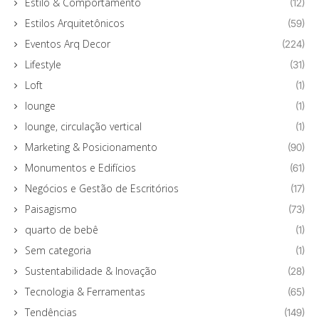
Estilo & Comportamento
(12)
Estilos Arquitetônicos
(59)
Eventos Arq Decor
(224)
Lifestyle
(31)
Loft
(1)
lounge
(1)
lounge, circulação vertical
(1)
Marketing & Posicionamento
(90)
Monumentos e Edifícios
(61)
Negócios e Gestão de Escritórios
(17)
Paisagismo
(73)
quarto de bebê
(1)
Sem categoria
(1)
Sustentabilidade & Inovação
(28)
Tecnologia & Ferramentas
(65)
Tendências
(149)