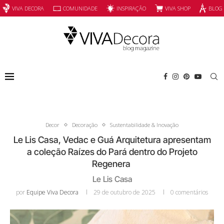
INSPIRAÇÃO
VIVA SHOP
VIVA DECORA
COMUNIDADE
BLOG
Decor
Decoração
Sustentabilidade & Inovação
Le Lis Casa, Vedac e Guá Arquitetura apresentam
a coleção Raízes do Pará dentro do Projeto
Regenera
Le Lis Casa
por
Equipe Viva Decora
29 de outubro de 2025
0 comentários