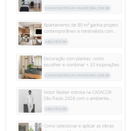
CASAECONSTRUCAO.VIVADECORA.COM.BR
Apartamento de 80 m² ganha projeto
contemporâneo e minimalista com
foco em funcionalidade e integração
ARQUITETURA
Decoração com plantas: como
escolher e combinar + 20 inspirações
CASAECONSTRUCAO.VIVADECORA.COM.BR
Victor Niskier estreia na CASACOR
São Paulo 2026 com o ambiente
“Torre Paulo”
ARQUITETURA
Como selecionar e aplicar as obras