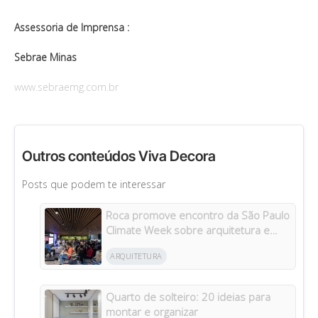
Assessoria de Imprensa :
Sebrae Minas
www.sebraemg.com.br
Outros conteúdos Viva Decora
Posts que podem te interessar
Roca promove encontro da São Paulo
Climate Week sobre arquitetura e
construção sustentáveis
ARQUITETURA
Quarto de solteiro: 20 ideias para
montar e organizar