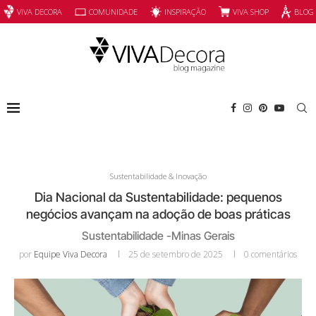
INSPIRAÇÃO
VIVA SHOP
VIVA DECORA
COMUNIDADE
BLOG
Sustentabilidade & Inovação
Dia Nacional da Sustentabilidade: pequenos
negócios avançam na adoção de boas práticas
Sustentabilidade -Minas Gerais
por
Equipe Viva Decora
25 de setembro de 2025
0 comentários