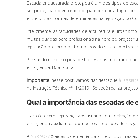
Escada enclausurada protegida é um dos tipos de esc
ser protegida do entorno por paredes corta-fogo com r
entre outras normas determinadas na legislação do C
Infelizmente, as faculdades de arquitetura e urbanism
muitas dúvidas para profissionais na hora de projetar
legislação do corpo de bombeiros do seu respectivo es
Pensando nisso, no post de hoje vamos mostrar o que
emergência. Boa leitura!
Importante:
nesse post, vamos dar destaque
à legisla
na Instrução Técnica nº11/2019 . Se você realiza proje
Qual a importância das escadas de
Elas oferecem segurança aos usuários da edificação e
emergência auxiliam os bombeiros e equipes de resgat
A
NBR 9077
(Saídas de emergência em edifícios) traz a