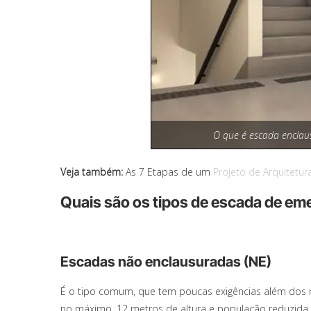
O que é escada enclau
Veja também:
As 7 Etapas de um
Projeto de Arquitetur
Quais são os tipos de escada de em
Escadas não enclausuradas (NE)
É o tipo comum, que tem poucas exigências além dos r
no máximo, 12 metros de altura e população reduzida.