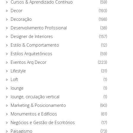
Cursos & Aprendizado Contínuo
(59)
Decor
(193)
Decoração
(198)
Desenvolvimento Profissional
(38)
Designer de Interiores
(157)
Estilo & Comportamento
(12)
Estilos Arquitetônicos
(59)
Eventos Arq Decor
(223)
Lifestyle
(31)
Loft
(1)
lounge
(1)
lounge, circulação vertical
(1)
Marketing & Posicionamento
(90)
Monumentos e Edifícios
(61)
Negócios e Gestão de Escritórios
(17)
Paisagismo
(73)