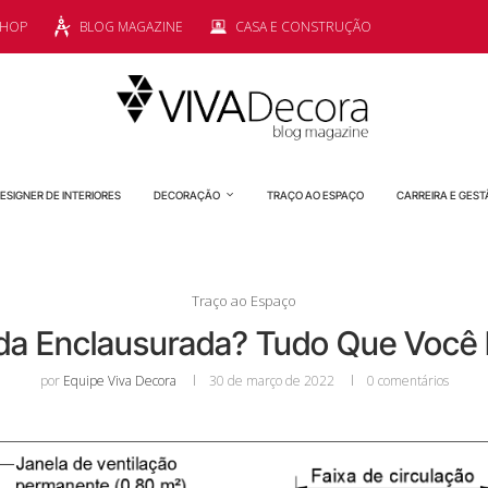
SHOP
BLOG MAGAZINE
CASA E CONSTRUÇÃO
ESIGNER DE INTERIORES
DECORAÇÃO
TRAÇO AO ESPAÇO
CARREIRA E GEST
Traço ao Espaço
da Enclausurada? Tudo Que Você P
por
Equipe Viva Decora
30 de março de 2022
0 comentários