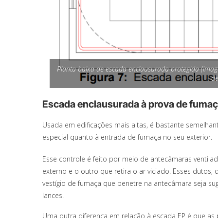
Planta baixa de escada enclausurada protegida (ima
de
Escada enclausurada à prova de fumaç
Usada em edificações mais altas, é bastante semelha
especial quanto à entrada de fumaça no seu exterior.
Esse controle é feito por meio de antecâmaras ventila
externo e o outro que retira o ar viciado. Esses duto
vestígio de fumaça que penetre na antecâmara seja s
lances.
Uma outra diferença em relação à escada EP é que as p