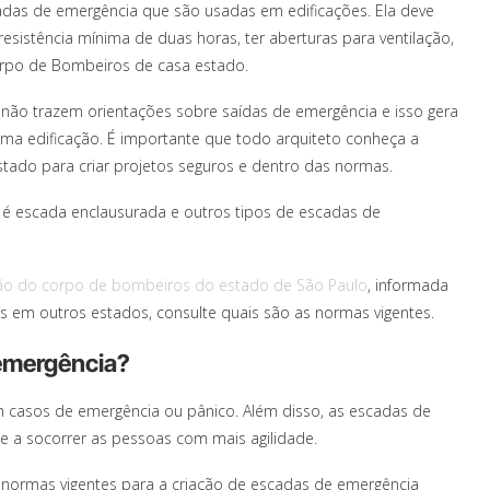
adas de emergência que são usadas em edificações. Ela deve
esistência mínima de duas horas, ter aberturas para ventilação,
orpo de Bombeiros de casa estado.
o não trazem orientações sobre saídas de emergência e isso gera
 uma edificação. É importante que todo arquiteto conheça a
tado para criar projetos seguros e dentro das normas.
 é escada enclausurada e outros tipos de escadas de
ção do corpo de bombeiros do estado de São Paulo
, informada
tos em outros estados, consulte quais são as normas vigentes.
 emergência?
m casos de emergência ou pânico. Além disso, as escadas de
e a socorrer as pessoas com mais agilidade.
s normas vigentes para a criação de escadas de emergência