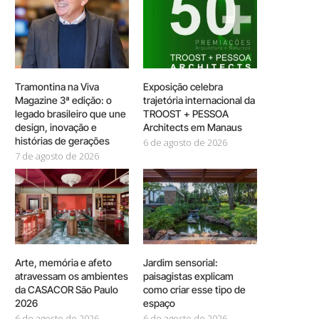
Tramontina na Viva
Exposição celebra
Magazine 3ª edição: o
trajetória internacional da
legado brasileiro que une
TROOST + PESSOA
design, inovação e
Architects em Manaus
histórias de gerações
6 de agosto de 2026
7 de agosto de 2026
Arte, memória e afeto
Jardim sensorial:
atravessam os ambientes
paisagistas explicam
da CASACOR São Paulo
como criar esse tipo de
2026
espaço
6 de agosto de 2026
6 de agosto de 2026