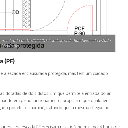
gem retirada da IT nº11/2019 do Corpo de Bombeiros do estado
 São Paulo)
a (PF)
nte à escada enclausurada protegida, mas tem um cuidado
das dotadas de dois dutos: um que permite a entrada do ar
s, quando em pleno funcionamento, propiciam que qualquer
ugado por efeito chaminé, evitando que a mesma chegue aos
aredes da escada PF precisam resistir à, no mínimo, 4 horas de