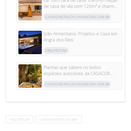
de casa de vila com 120m² e charme
da arquitetura italiana no Brasil
CASAECONSTRUCAO.VIVADECORA.COM.BR
João Armentano: Projetos e Casa em
Angra dos Reis
ARQUITETURA
Plantas que cabem no bolso:
espécies acessíveis da CASACOR
inspiram jardins para todos os bolsos
CASAECONSTRUCAO.VIVADECORA.COM.BR
ARQUITETURA
GERENCIAMENTO DE OBRA