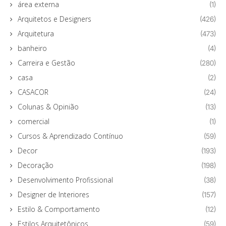
área externa
(1)
Arquitetos e Designers
(426)
Arquitetura
(473)
banheiro
(4)
Carreira e Gestão
(280)
casa
(2)
CASACOR
(24)
Colunas & Opinião
(13)
comercial
(1)
Cursos & Aprendizado Contínuo
(59)
Decor
(193)
Decoração
(198)
Desenvolvimento Profissional
(38)
Designer de Interiores
(157)
Estilo & Comportamento
(12)
Estilos Arquitetônicos
(59)