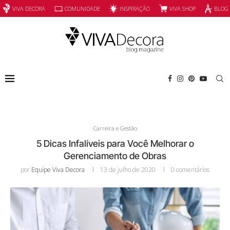
INSPIRAÇÃO
VIVA SHOP
VIVA DECORA
COMUNIDADE
BLOG
Carreira e Gestão
5 Dicas Infalíveis para Você Melhorar o
Gerenciamento de Obras
por
Equipe Viva Decora
13 de julho de 2020
0 comentários