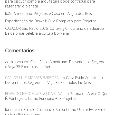
para discutir como a arquitetura pode contribuir para
regenerar o planeta
João Armentano: Projetos e Casa em Angra dos Reis
Especificação do Drywall: Guia Completo para Projetos
CASACOR São Paulo 2026: Co-Living Chiquitano de Eduardo
Baldelomar celebra a cultura boliviana
Comentários
admin-viva
em
Casa Estilo Americano: Desvende os Segredos
e Veja 35 Exemplos Incríveis!
CARLOS LUIZ MORAES BARBOSA
em
Casa Estilo Americano:
Desvende os Segredos e Veja 35 Exemplos Incríveis!
EDVALDO NEPOMUCENO DA SILVA
em
Piscina de Areia: O Que
É, Vantagens, Como Funciona +23 Projetos
Jonque
em
Círculo Cromático: Saiba Como Usar e Evite Erros
na Escolha das Cores