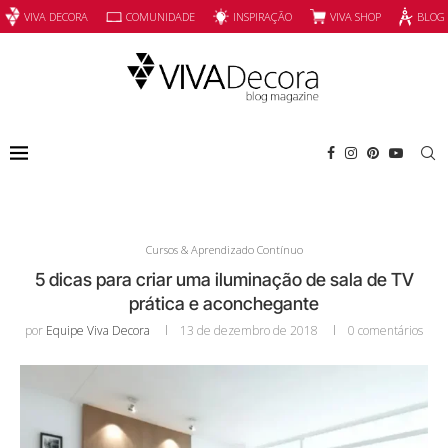
INSPIRAÇÃO
VIVA SHOP
VIVA DECORA
COMUNIDADE
BLOG
Cursos & Aprendizado Contínuo
5 dicas para criar uma iluminação de sala de TV
prática e aconchegante
por
Equipe Viva Decora
13 de dezembro de 2018
0 comentários