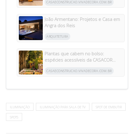
CASAECONSTRUCAO.VIVADECORA.COM.BR
João Armentano: Projetos e Casa em
Angra dos Reis
ARQUITETURA
Plantas que cabem no bolso:
espécies acessíveis da CASACOR
inspiram jardins para todos os bolsos
CASAECONSTRUCAO.VIVADECORA.COM.BR
ILUMINAÇÃO
ILUMINAÇÃO PARA SALA DE TV
SPOT DE EMBUTIR
SPOTS