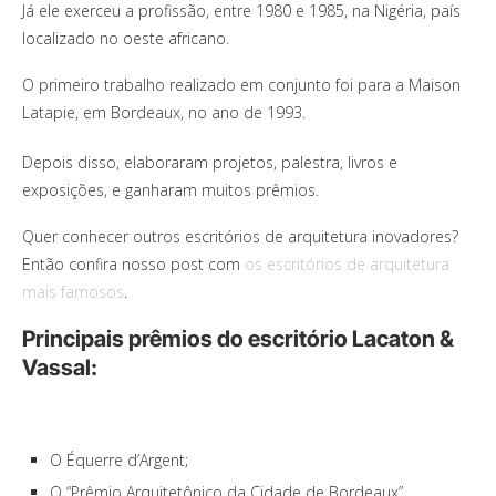
Já ele exerceu a profissão, entre 1980 e 1985, na Nigéria, país
localizado no oeste africano.
O primeiro trabalho realizado em conjunto foi para a Maison
Latapie, em Bordeaux, no ano de 1993.
Depois disso, elaboraram projetos, palestra, livros e
exposições, e ganharam muitos prêmios.
Quer conhecer outros escritórios de arquitetura inovadores?
Então confira nosso post com
os escritórios de arquitetura
mais famosos
.
Principais prêmios do escritório Lacaton &
Vassal:
O Équerre d’Argent;
O “Prêmio Arquitetônico da Cidade de Bordeaux”,