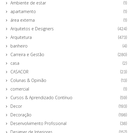
Ambiente de estar
(1)
apartamento
(1)
área externa
(1)
Arquitetos e Designers
(424)
Arquitetura
(473)
banheiro
(4)
Carreira e Gestão
(280)
casa
(2)
CASACOR
(23)
Colunas & Opinião
(13)
comercial
(1)
Cursos & Aprendizado Contínuo
(59)
Decor
(193)
Decoração
(198)
Desenvolvimento Profissional
(38)
Designer de Interiores
(157)