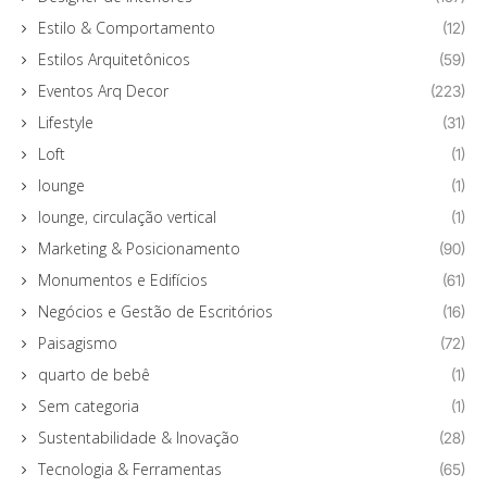
Estilo & Comportamento
(12)
Estilos Arquitetônicos
(59)
Eventos Arq Decor
(223)
Lifestyle
(31)
Loft
(1)
lounge
(1)
lounge, circulação vertical
(1)
Marketing & Posicionamento
(90)
Monumentos e Edifícios
(61)
Negócios e Gestão de Escritórios
(16)
Paisagismo
(72)
quarto de bebê
(1)
Sem categoria
(1)
Sustentabilidade & Inovação
(28)
Tecnologia & Ferramentas
(65)