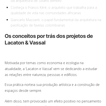
da arquitetura de Solano Benitez
Conheça o Francis Kéré, o arquiteto que trabalha para a
qualidade de vida nas comunidades africanas
Giancarlo Mazzanti: o papel fundamental da arquitetura na
pacificação de favelas colombianas
Os conceitos por trás dos projetos de
Lacaton & Vassal
Motivada por temas como economia e ecologia na
atualidade, a ‘Lacaton e Vassal’ vem se dedicando a estudar
as relações entre natureza, pessoas e edifícios.
Essa prática norteia sua produção artística e a construção de
espaços desde sempre.
Além disso, tem provocado um efeito positivo no pensamento