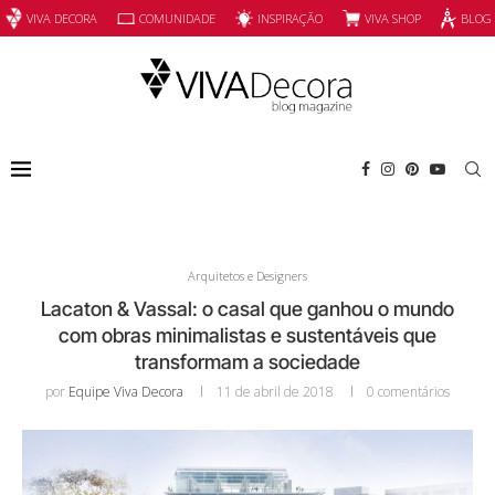
INSPIRAÇÃO
VIVA SHOP
VIVA DECORA
COMUNIDADE
BLOG
Arquitetos e Designers
Lacaton & Vassal: o casal que ganhou o mundo
com obras minimalistas e sustentáveis que
transformam a sociedade
por
Equipe Viva Decora
11 de abril de 2018
0 comentários