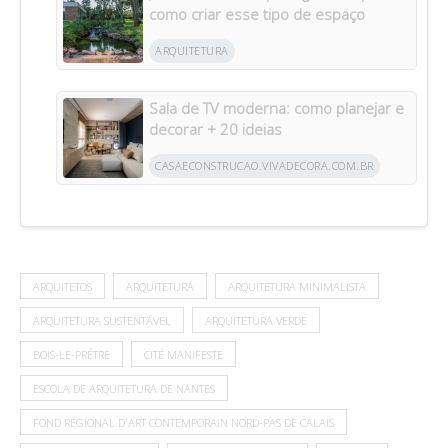
como criar esse tipo de espaço
ARQUITETURA
Sala de TV moderna: como planejar e
decorar + 20 ideias
CASAECONSTRUCAO.VIVADECORA.COM.BR
ARQUITETOS
ARQUITETURA
ARQUITETURA MINIMALISTA
ARQUITETURA SUSTENTÁVEL
ARQUITETURA VERDE
BOIS-LE-PRÊTRE
CITÉ MANIFESTE
ESCOLA DE ARQUITETURA DE NANTES
FOND RÉGIONAL D'ART CONTEMPORAIN NORD-PAS DE CALAIS