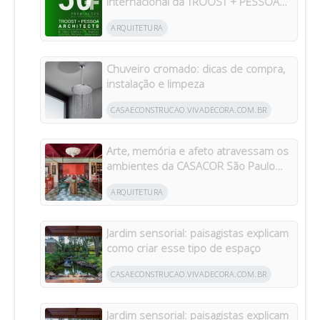
internacional da TROOST + PESSOA
Architects em Manaus
ARQUITETURA
Chuveiro cromado: dicas de compra,
instalação e limpeza
CASAECONSTRUCAO.VIVADECORA.COM.BR
Arte, memória e afeto atravessam os
ambientes da CASACOR São Paulo
2026
ARQUITETURA
Jardim sensorial: paisagistas explicam
como criar esse tipo de espaço
CASAECONSTRUCAO.VIVADECORA.COM.BR
Jardim sensorial: paisagistas explicam