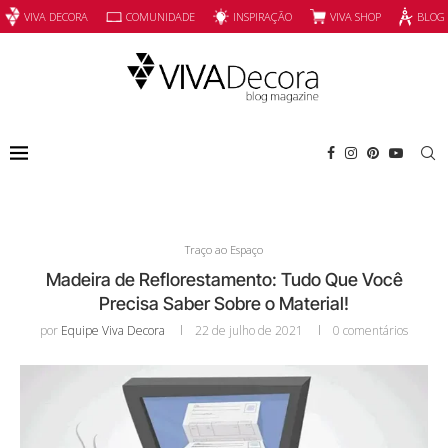
INSPIRAÇÃO
VIVA SHOP
VIVA DECORA
COMUNIDADE
BLOG
Traço ao Espaço
Madeira de Reflorestamento: Tudo Que Você
Precisa Saber Sobre o Material!
por
Equipe Viva Decora
22 de julho de 2021
0 comentários