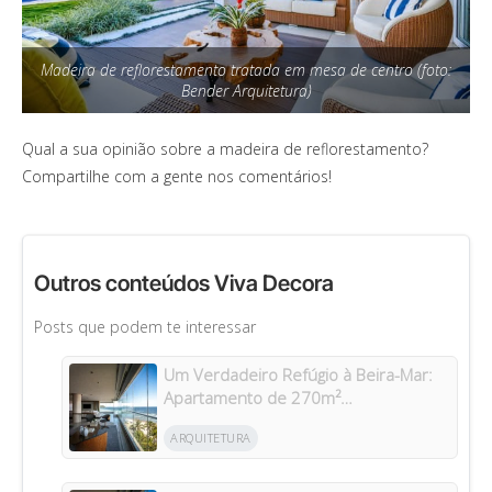
Madeira de reflorestamento tratada em mesa de centro (foto:
Bender Arquitetura)
Qual a sua opinião sobre a madeira de reflorestamento?
Compartilhe com a gente nos comentários!
Outros conteúdos Viva Decora
Posts que podem te interessar
Um Verdadeiro Refúgio à Beira-Mar:
Apartamento de 270m²
Transformado Após Retrofit em
ARQUITETURA
Riviera