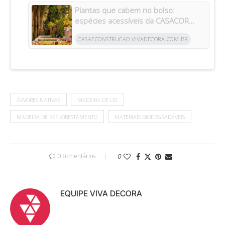
Plantas que cabem no bolso:
espécies acessíveis da CASACOR
inspiram jardins para todos os bolsos
CASAECONSTRUCAO.VIVADECORA.COM.BR
ÁRVORES NATIVAS
MADEIRA DE LEI
MADEIRA DE REFLORESTAMENTO
MATERIAIS BIODEGRADÁVEIS
0 comentários
0
EQUIPE VIVA DECORA