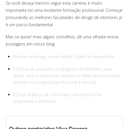
Se você deseja mesmo seguir esta carreira, é muito
importante ter uma excelente formação profissional. Começar
procurando as melhores faculdades de design de interiores já
é um passo fundamental.
Mas se quiser mais alguns conselhos, dê uma olhada nestas
postagens em nosso blog:
Primeiro emprego: como driblar a falta de experiência
12 Dicas de arquitetos e designers de interiores para
ajudar você a superar os desafios e trilhar de forma mais
eficiente sua trajetória profissional e pessoal
8 Dicas práticas de como fazer um portfólio de
arquitetura e interiores