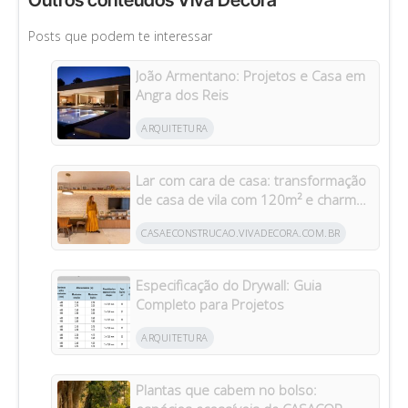
Outros conteúdos Viva Decora
Posts que podem te interessar
João Armentano: Projetos e Casa em
Angra dos Reis
ARQUITETURA
Lar com cara de casa: transformação
de casa de vila com 120m² e charme
da arquitetura italiana no Brasil
CASAECONSTRUCAO.VIVADECORA.COM.BR
Especificação do Drywall: Guia
Completo para Projetos
ARQUITETURA
Plantas que cabem no bolso: