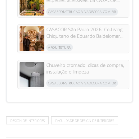
espécies acessíveis da CASACOR
inspiram jardins para todos os bolsos
CASAECONSTRUCAO.VIVADECORA.COM.BR
CASACOR São Paulo 2026: Co-Living
Chiquitano de Eduardo Baldelomar
celebra a cultura boliviana
ARQUITETURA
Chuveiro cromado: dicas de compra,
instalação e limpeza
CASAECONSTRUCAO.VIVADECORA.COM.BR
DESIGN DE INTERIORES
FACULDADE DE DESIGN DE INTERIORES