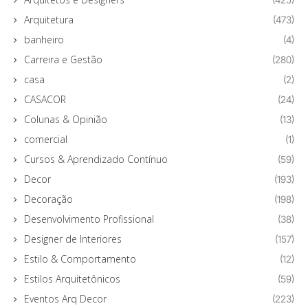
Arquitetura
(473)
banheiro
(4)
Carreira e Gestão
(280)
casa
(2)
CASACOR
(24)
Colunas & Opinião
(13)
comercial
(1)
Cursos & Aprendizado Contínuo
(59)
Decor
(193)
Decoração
(198)
Desenvolvimento Profissional
(38)
Designer de Interiores
(157)
Estilo & Comportamento
(12)
Estilos Arquitetônicos
(59)
Eventos Arq Decor
(223)