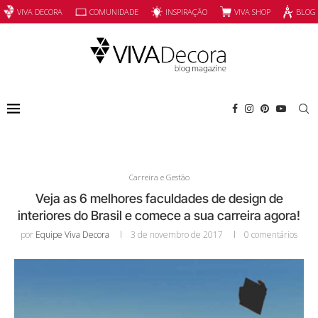
INSPIRAÇÃO
VIVA SHOP
VIVA DECORA
COMUNIDADE
BLOG
Carreira e Gestão
Veja as 6 melhores faculdades de design de
interiores do Brasil e comece a sua carreira agora!
por
Equipe Viva Decora
3 de novembro de 2017
0 comentários