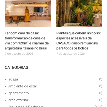
Lar com cara de casa:
Plantas que cabem no bolso:
transformação de casa de
espécies acessíveis da
vila com 120m² e charme da
CASACOR inspiram jardins
arquitetura italiana no Brasil
para todos os bolsos
7 de agosto de 2026
7 de agosto de 2026
CATEGORIAS
adega
(1)
Ambiente de estar
(1)
apartamento
(1)
área externa
(1)
Arquitetos e Designers
(425)