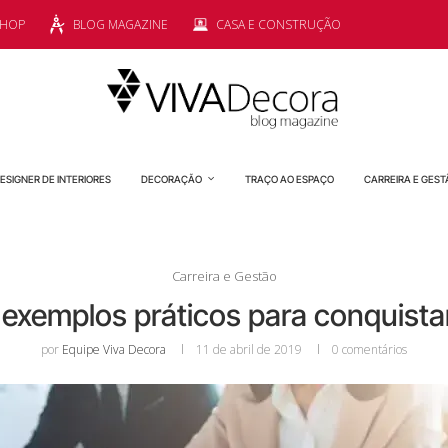
SHOP
BLOG MAGAZINE
CASA E CONSTRUÇÃO
ESIGNER DE INTERIORES
DECORAÇÃO
TRAÇO AO ESPAÇO
CARREIRA E GEST
Carreira e Gestão
6 exemplos práticos para conquist
por
Equipe Viva Decora
11 de abril de 2019
0 comentários