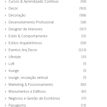
Cursos & Aprendizado Contínuo
(59)
Decor
(193)
Decoração
(198)
Desenvolvimento Profissional
(38)
Designer de Interiores
(157)
Estilo & Comportamento
(12)
Estilos Arquitetônicos
(59)
Eventos Arq Decor
(223)
Lifestyle
(31)
Loft
(1)
lounge
(1)
lounge, circulação vertical
(1)
Marketing & Posicionamento
(90)
Monumentos e Edifícios
(61)
Negócios e Gestão de Escritórios
(17)
Paisagismo
(73)