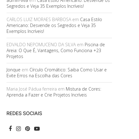
admin-viva
em
Casa Estilo Americano: Desvende os
Segredos e Veja 35 Exemplos Incríveis!
CARLOS LUIZ MORAES BARBOSA
em
Casa Estilo
Americano: Desvende os Segredos e Veja 35
Exemplos Incríveis!
EDVALDO NEPOMUCENO DA SILVA
em
Piscina de
Areia: O Que É, Vantagens, Como Funciona +23
Projetos
Jonque
em
Círculo Cromático: Saiba Como Usar e
Evite Erros na Escolha das Cores
Maria José Pádua ferreira
em
Mistura de Cores:
Aprenda a Fazer e Crie Projetos Incríveis
REDES SOCIAIS