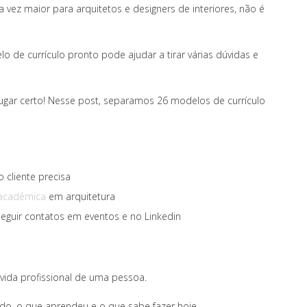
vez maior para arquitetos e designers de interiores, não é
o de currículo pronto pode ajudar a tirar várias dúvidas e
ugar certo! Nesse post, separamos 26 modelos de currículo
 cliente precisa
 acadêmica
em arquitetura
seguir contatos em eventos e no Linkedin
ida profissional de uma pessoa.
do, o que aprendeu e o que sabe fazer hoje.