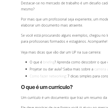
Destacar-se no mercado de trabalho é um desafio cada 
mesmo?
Por mais que um profissional seja experiente, um model
elaborar um documento mais atraente.
Se você está procurando alguns exemplos, chegou no l
para profissionais formados e estagiários. Acompanhe!
Veja mais dicas que vão dar um UP na sua carreira:
O que é
briefing
? Aprenda como descobrir o que o
Projetar ou dar aula? Saiba mais sobre a
carreira
Como fazer networking
: 7 dicas simples para con
O que é um currículo?
Um currículo é um documento que traz um resumo da v
Ele deve mostrar de que forma você já atuou no merca