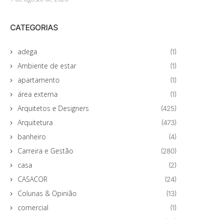
CATEGORIAS
adega
(1)
Ambiente de estar
(1)
apartamento
(1)
área externa
(1)
Arquitetos e Designers
(425)
Arquitetura
(473)
banheiro
(4)
Carreira e Gestão
(280)
casa
(2)
CASACOR
(24)
Colunas & Opinião
(13)
comercial
(1)