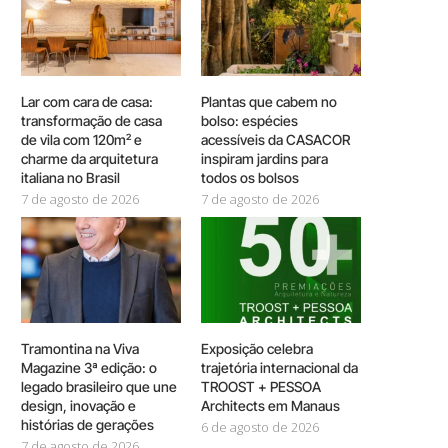
Lar com cara de casa:
Plantas que cabem no
transformação de casa
bolso: espécies
de vila com 120m² e
acessíveis da CASACOR
charme da arquitetura
inspiram jardins para
italiana no Brasil
todos os bolsos
7 de agosto de 2026
7 de agosto de 2026
Tramontina na Viva
Exposição celebra
Magazine 3ª edição: o
trajetória internacional da
legado brasileiro que une
TROOST + PESSOA
design, inovação e
Architects em Manaus
histórias de gerações
6 de agosto de 2026
7 de agosto de 2026