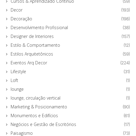
Cursos & Aprendizado Contínuo
(59)
Decor
(193)
Decoração
(198)
Desenvolvimento Profissional
(38)
Designer de Interiores
(157)
Estilo & Comportamento
(12)
Estilos Arquitetônicos
(59)
Eventos Arq Decor
(224)
Lifestyle
(31)
Loft
(1)
lounge
(1)
lounge, circulação vertical
(1)
Marketing & Posicionamento
(90)
Monumentos e Edifícios
(61)
Negócios e Gestão de Escritórios
(17)
Paisagismo
(73)