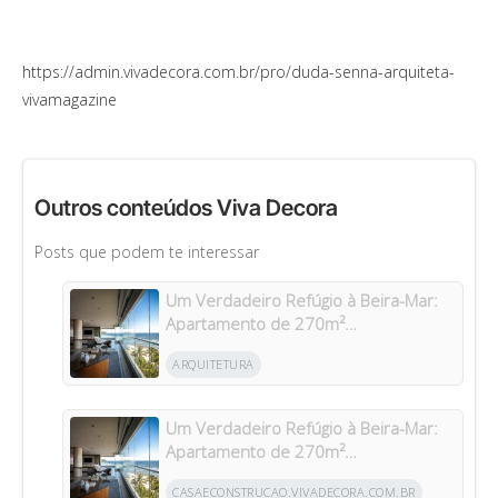
https://admin.vivadecora.com.br/pro/duda-senna-arquiteta-
vivamagazine
Outros conteúdos Viva Decora
Posts que podem te interessar
Um Verdadeiro Refúgio à Beira-Mar:
Apartamento de 270m²
Transformado Após Retrofit em
ARQUITETURA
Riviera
Um Verdadeiro Refúgio à Beira-Mar:
Apartamento de 270m²
Transformado Após Retrofit em
CASAECONSTRUCAO.VIVADECORA.COM.BR