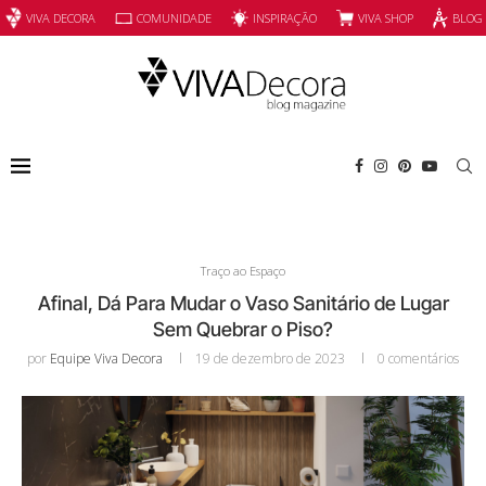
INSPIRAÇÃO
VIVA SHOP
VIVA DECORA
COMUNIDADE
BLOG
Traço ao Espaço
Afinal, Dá Para Mudar o Vaso Sanitário de Lugar
Sem Quebrar o Piso?
por
Equipe Viva Decora
19 de dezembro de 2023
0 comentários