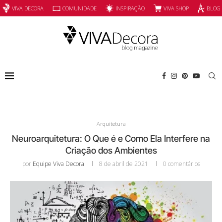
INSPIRAÇÃO
VIVA SHOP
VIVA DECORA
COMUNIDADE
BLOG
Arquitetura
Neuroarquitetura: O Que é e Como Ela Interfere na
Criação dos Ambientes
por
Equipe Viva Decora
8 de abril de 2021
0 comentários