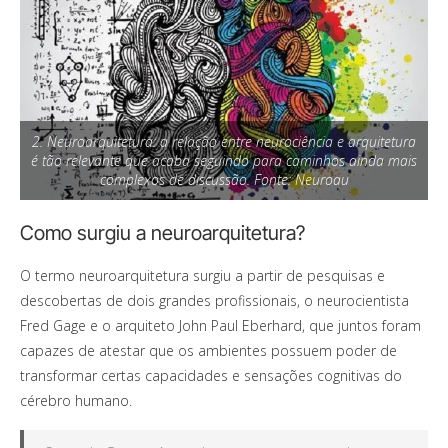
2. Neuroarquitetura: a relação entre neurociência e arquitetura
é tão relevante que acaba seguindo para caminhos ainda mais
complexos de discussão. Fonte: Neuroau
Como surgiu a neuroarquitetura?
O termo neuroarquitetura surgiu a partir de pesquisas e
descobertas de dois grandes profissionais, o neurocientista
Fred Gage e o arquiteto John Paul Eberhard, que juntos foram
capazes de atestar que os ambientes possuem poder de
transformar certas capacidades e sensações cognitivas do
cérebro humano.