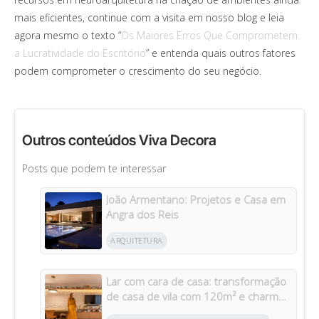
mais eficientes, continue com a visita em nosso blog e leia
agora mesmo o texto “
Os Maiores Erros Que Comprometem
a Lucratividade do Escritório
” e entenda quais outros fatores
podem comprometer o crescimento do seu negócio.
Outros conteúdos Viva Decora
Posts que podem te interessar
João Armentano: Projetos e Casa em
Angra dos Reis
ARQUITETURA
Lar com cara de casa: transformação
de casa de vila com 120m² e charme
da arquitetura italiana no Brasil