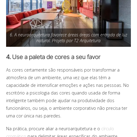
6. A neuroarquitetura favorece áreas áreas com entrada de luz
natural. Projeto por T2 Arquitetura
4.
Use a paleta de cores a seu favor
As cores certamente são responsáveis por transformar a
atmosfera de um ambiente, uma vez que elas têm a
capacidade de intensificar emoções e ações nas pessoas. No
escritório a psicologia das cores quando usada de forma
inteligente também pode ajudar na produtividade dos
funcionários, ou seja,
o ambiente corporativo não precisa ter
uma cor única nas paredes.
Na prática, procure aliar a neuroarquitetura e o
círculo
cromático
para delimitar áreas específicas do ambiente