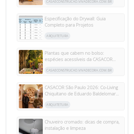
CASAECONSTRUCAO.VIVADECORA.COM.BR
Especificação do Drywall: Guia
Completo para Projetos
ARQUITETURA
Plantas que cabem no bolso:
espécies acessíveis da CASACOR
inspiram jardins para todos os bolsos
CASAECONSTRUCAO.VIVADECORA.COM.BR
CASACOR São Paulo 2026: Co-Living
Chiquitano de Eduardo Baldelomar
celebra a cultura boliviana
ARQUITETURA
Chuveiro cromado: dicas de compra,
instalação e limpeza