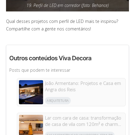
19. Perfil de LED em corredor (foto: Behance)
Qual desses projetos com perfil de LED mais te inspirou?
Compartilhe com a gente nos comentários!
Outros conteúdos Viva Decora
Posts que podem te interessar
João Armentano: Projetos e Casa em
Angra dos Reis
ARQUITETURA
Lar com cara de casa: transformação
de casa de vila com 120m² e charme
da arquitetura italiana no Brasil