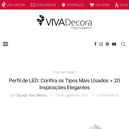
INSPIRAÇÃO
VIVA SHOP
VIVA DECORA
COMUNIDADE
BLOG
Traço ao Espaço
Perfil de LED: Confira os Tipos Mais Usados + 20
Inspirações Elegantes
por
Equipe Viva Decora
18 de agosto de 2021
0 comentários