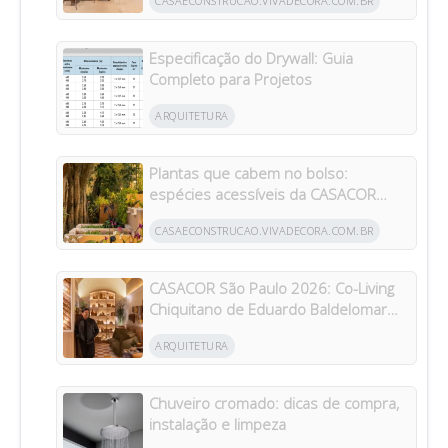
CASAECONSTRUCAO.VIVADECORA.COM.BR
Especificação do Drywall: Guia
Completo para Projetos
ARQUITETURA
Plantas que cabem no bolso:
espécies acessíveis da CASACOR
inspiram jardins para todos os bolsos
CASAECONSTRUCAO.VIVADECORA.COM.BR
CASACOR São Paulo 2026: Co-Living
Chiquitano de Eduardo Baldelomar
celebra a cultura boliviana
ARQUITETURA
Chuveiro cromado: dicas de compra,
instalação e limpeza