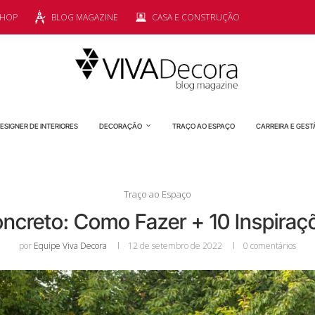
SHOP
BLOG MAGAZINE
CASA E CONSTRUÇÃO
ESIGNER DE INTERIORES
DECORAÇÃO
TRAÇO AO ESPAÇO
CARREIRA E GEST
Traço ao Espaço
oncreto: Como Fazer + 10 Inspiraç
por
Equipe Viva Decora
12 de setembro de 2022
0 comentários