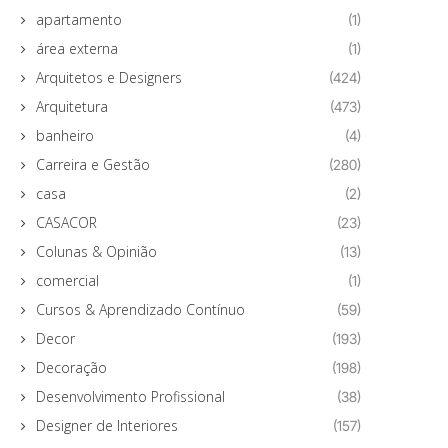
apartamento
(1)
área externa
(1)
Arquitetos e Designers
(424)
Arquitetura
(473)
banheiro
(4)
Carreira e Gestão
(280)
casa
(2)
CASACOR
(23)
Colunas & Opinião
(13)
comercial
(1)
Cursos & Aprendizado Contínuo
(59)
Decor
(193)
Decoração
(198)
Desenvolvimento Profissional
(38)
Designer de Interiores
(157)