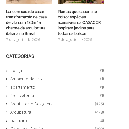
Lar com cara de casa:
Plantas que cabem no
transformação de casa
bolso: espécies
de vila com 120m² e
acessíveis da CASACOR
charme da arquitetura
inspiram jardins para
italiana no Brasil
todos os bolsos
7 de agosto de 2026
7 de agosto de 2026
CATEGORIAS
adega
(1)
Ambiente de estar
(1)
apartamento
(1)
área externa
(1)
Arquitetos e Designers
(425)
Arquitetura
(473)
banheiro
(4)
Carreira e Gestão
(280)