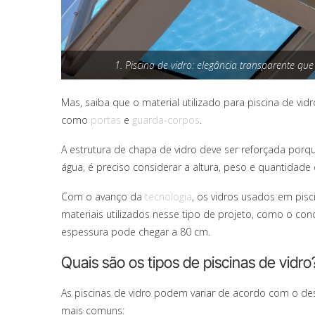
1. Piscina de vidro: elegância transparente qu
Mas, saiba que o material utilizado para piscina de vi
como
portas
e
guarda-corpos
.
A estrutura de chapa de vidro deve ser reforçada por
água, é preciso considerar a altura, peso e quantidade 
Com o avanço da
tecnologia
, os vidros usados em pis
materiais utilizados nesse tipo de projeto, como o conc
espessura pode chegar a 80 cm.
Quais são os tipos de piscinas de vidro
As piscinas de vidro podem variar de acordo com o des
mais comuns: