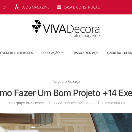
SHOP
BLOG MAGAZINE
CASA E CONSTRUÇÃO
ESIGNER DE INTERIORES
DECORAÇÃO
TRAÇO AO ESPAÇO
CARREIRA E GEST
Traço ao Espaço
Como Fazer Um Bom Projeto +14 Ex
por
Equipe Viva Decora
17 de novembro de 2023
0 comentários