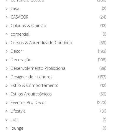
casa
(2)
CASACOR
(24)
Colunas & Opinião
(13)
comercial
(1)
Cursos & Aprendizado Contínuo
(59)
Decor
(193)
Decoração
(198)
Desenvolvimento Profissional
(38)
Designer de Interiores
(157)
Estilo & Comportamento
(12)
Estilos Arquitetônicos
(59)
Eventos Arq Decor
(223)
Lifestyle
(31)
Loft
(1)
lounge
(1)