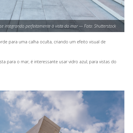
a se integrando perfeitamente à vista do mar — Foto: Shutterstock
de para uma calha oculta, criando um efeito visual de
ta para o mar, é interessante usar vidro azul; para vistas do