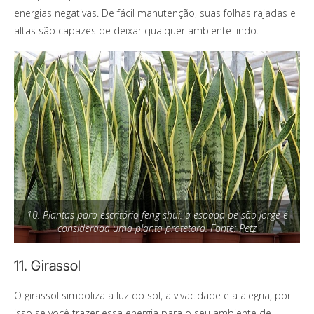
energias negativas. De fácil manutenção, suas folhas rajadas e
altas são capazes de deixar qualquer ambiente lindo.
10. Plantas para escritório feng shui: a espada de são jorge é
considerada uma planta protetora. Fonte: Petz
11. Girassol
O girassol simboliza a luz do sol, a vivacidade e a alegria, por
isso se você trazer essa energia para o seu ambiente de