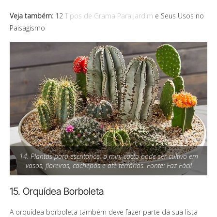
Veja também:
12
Tipos de Grama Para Jardim
e Seus Usos no
Paisagismo
14. Plantas para escritórios: o mini cacto pode ser cultivo em
vasos, floreiras, cachepôs e até terrários. Fonte: Faz Fácil
15. Orquídea Borboleta
A orquídea borboleta também deve fazer parte da sua lista