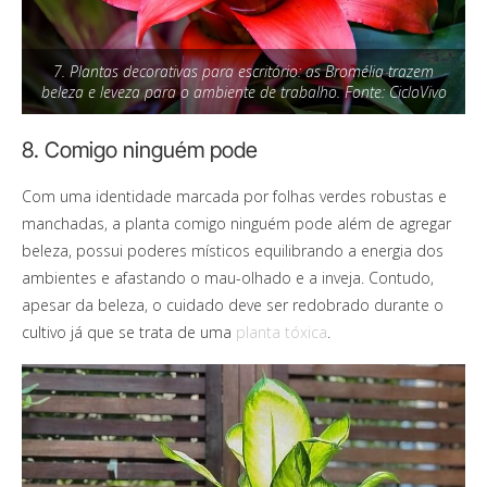
7. Plantas decorativas para escritório: as Bromélia trazem
beleza e leveza para o ambiente de trabalho. Fonte: CicloVivo
8. Comigo ninguém pode
Com uma identidade marcada por folhas verdes robustas e
manchadas, a planta comigo ninguém pode além de agregar
beleza, possui poderes místicos equilibrando a energia dos
ambientes e afastando o mau-olhado e a inveja. Contudo,
apesar da beleza, o cuidado deve ser redobrado durante o
cultivo já que se trata de uma
planta tóxica
.