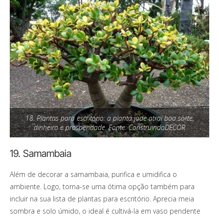
18. Plantas para escritório: a planta jade atrai boa sorte,
dinheiro e prosperidade. Fonte: ConstruindoDECOR
19. Samambaia
Além de decorar a samambaia, purifica e umidifica o
ambiente. Logo, torna-se uma ótima opção também para
incluir na sua lista de plantas para escritório. Aprecia meia
sombra e solo úmido, o ideal é cultivá-la em vaso pendente