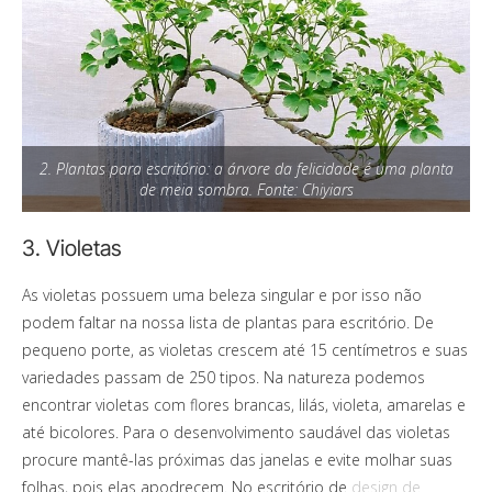
2. Plantas para escritório: a árvore da felicidade é uma planta
de meia sombra. Fonte: Chiyiars
3. Violetas
As violetas possuem uma beleza singular e por isso não
podem faltar na nossa lista de plantas para escritório. De
pequeno porte, as violetas crescem até 15 centímetros e suas
variedades passam de 250 tipos. Na natureza podemos
encontrar violetas com flores brancas, lilás, violeta, amarelas e
até bicolores. Para o desenvolvimento saudável das violetas
procure mantê-las próximas das janelas e evite molhar suas
folhas, pois elas apodrecem. No escritório de
design de