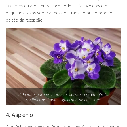
interiores
ou arquitetura você pode cultivar violetas em
pequenos vasos sobre a mesa de trabalho ou no próprio
balcão da recepção.
3. Plantas para escritório: as violetas crescem até 15
centímetros. Fonte: Significado de Las Flores
4. Asplênio
Com folhagens longas (e formato de lança) e textura brilhante