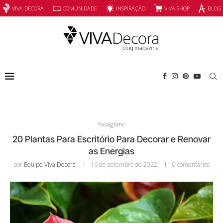
INSPIRAÇÃO
VIVA SHOP
VIVA DECORA
COMUNIDADE
BLOG
Paisagismo
20 Plantas Para Escritório Para Decorar e Renovar
as Energias
por
Equipe Viva Decora
16 de setembro de 2022
0 comentários