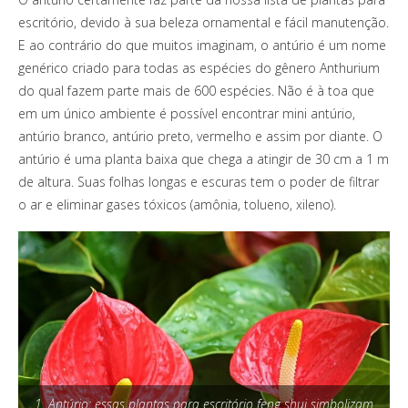
escritório, devido à sua beleza ornamental e fácil manutenção.
E ao contrário do que muitos imaginam, o antúrio é um nome
genérico criado para todas as espécies do gênero Anthurium
do qual fazem parte mais de 600 espécies. Não é à toa que
em um único ambiente é possível encontrar mini antúrio,
antúrio branco, antúrio preto, vermelho e assim por diante. O
antúrio é uma planta baixa que chega a atingir de 30 cm a 1 m
de altura. Suas folhas longas e escuras tem o poder de filtrar
o ar e eliminar gases tóxicos (amônia, tolueno, xileno).
1. Antúrio: essas plantas para escritório feng shui simbolizam