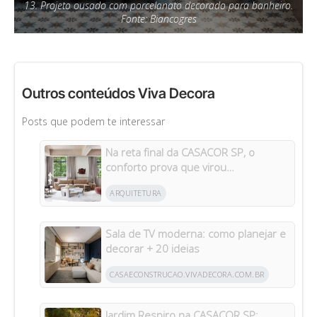
13. Projeto ousado com porcelanato decorado para banheiro.
Fonte: Biancogres
Outros conteúdos Viva Decora
Posts que podem te interessar
Na reta final da CASACOR SP, o
conforto prova que virou
protagonista da casa
ARQUITETURA
Sala de TV moderna: como planejar e
decorar + 20 ideias
CASAECONSTRUCAO.VIVADECORA.COM.BR
Jardim Respiro na CASACOR SP: