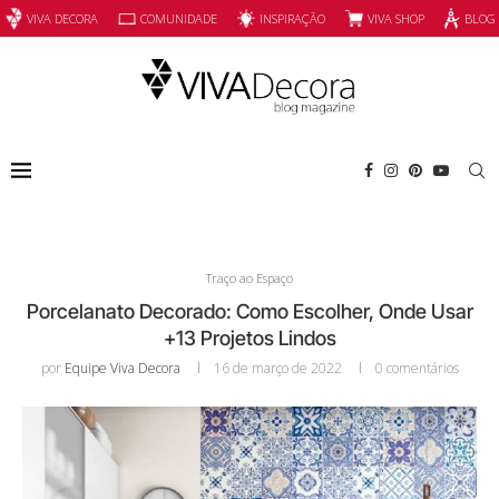
INSPIRAÇÃO
VIVA SHOP
VIVA DECORA
COMUNIDADE
BLOG
Traço ao Espaço
Porcelanato Decorado: Como Escolher, Onde Usar
+13 Projetos Lindos
por
Equipe Viva Decora
16 de março de 2022
0 comentários