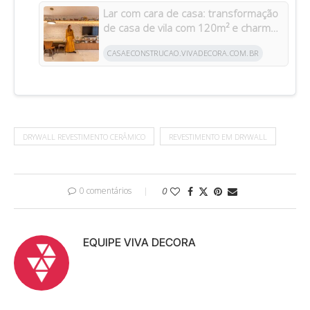
Lar com cara de casa: transformação
de casa de vila com 120m² e charme
da arquitetura italiana no Brasil
CASAECONSTRUCAO.VIVADECORA.COM.BR
DRYWALL REVESTIMENTO CERÂMICO
REVESTIMENTO EM DRYWALL
0 comentários
0
EQUIPE VIVA DECORA