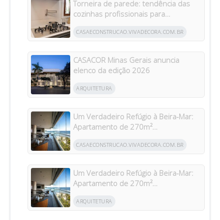
Torneira de parede: tendência das
cozinhas profissionais para
residências brasileiras
CASAECONSTRUCAO.VIVADECORA.COM.BR
CASACOR Minas Gerais anuncia
elenco da edição 2026
ARQUITETURA
Um Verdadeiro Refúgio à Beira-Mar:
Apartamento de 270m²
Transformado Após Retrofit em
CASAECONSTRUCAO.VIVADECORA.COM.BR
Riviera
Um Verdadeiro Refúgio à Beira-Mar:
Apartamento de 270m²
Transformado Após Retrofit em
ARQUITETURA
Riviera