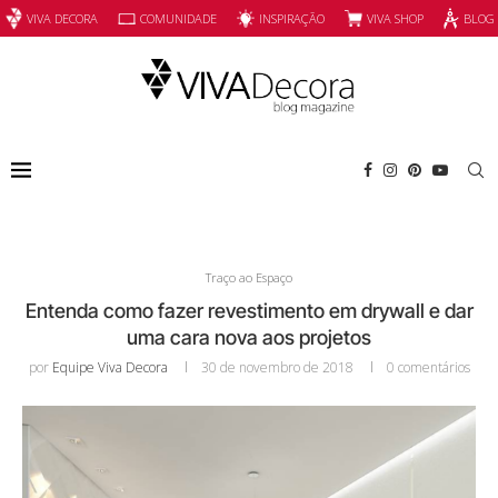
INSPIRAÇÃO
VIVA SHOP
VIVA DECORA
COMUNIDADE
BLOG
Traço ao Espaço
Entenda como fazer revestimento em drywall e dar
uma cara nova aos projetos
por
Equipe Viva Decora
30 de novembro de 2018
0 comentários