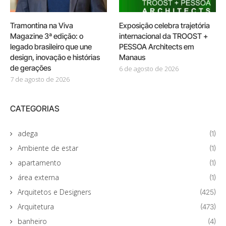
Tramontina na Viva
Exposição celebra trajetória
Magazine 3ª edição: o
internacional da TROOST +
legado brasileiro que une
PESSOA Architects em
design, inovação e histórias
Manaus
de gerações
6 de agosto de 2026
7 de agosto de 2026
CATEGORIAS
adega
(1)
Ambiente de estar
(1)
apartamento
(1)
área externa
(1)
Arquitetos e Designers
(425)
Arquitetura
(473)
banheiro
(4)