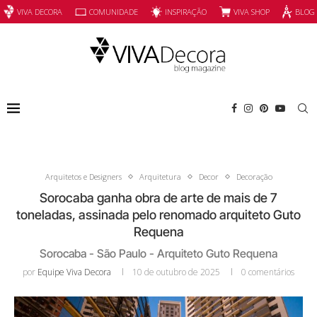
INSPIRAÇÃO
VIVA SHOP
VIVA DECORA
COMUNIDADE
BLOG
Arquitetos e Designers
Arquitetura
Decor
Decoração
Sorocaba ganha obra de arte de mais de 7
toneladas, assinada pelo renomado arquiteto Guto
Requena
Sorocaba - São Paulo - Arquiteto Guto Requena
por
Equipe Viva Decora
10 de outubro de 2025
0 comentários