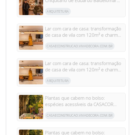
Chiquitano de Eduardo Baldelomar
celebra a cultura boliviana
ARQUITETURA
Lar com cara de casa: transformação
de casa de vila com 120m² e charme
da arquitetura italiana no Brasil
CASAECONSTRUCAO.VIVADECORA.COM.BR
Lar com cara de casa: transformação
de casa de vila com 120m² e charme
da arquitetura italiana no Brasil
ARQUITETURA
Plantas que cabem no bolso:
espécies acessíveis da CASACOR
inspiram jardins para todos os bolsos
CASAECONSTRUCAO.VIVADECORA.COM.BR
Plantas que cabem no bolso: