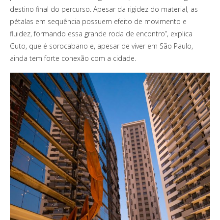
destino final do percurso. Apesar da rigidez do material, as
pétalas em sequência possuem efeito de movimento e
fluidez, formando essa grande roda de encontro”, explica
Guto, que é sorocabano e, apesar de viver em São Paulo,
ainda tem forte conexão com a cidade.