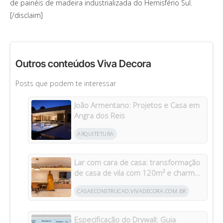
de painéis de madeira industrializada do Hemisfério Sul.
[/disclaim]
Outros conteúdos Viva Decora
Posts que podem te interessar
João Armentano: Projetos e Casa em
Angra dos Reis
ARQUITETURA
Lar com cara de casa: transformação
de casa de vila com 120m² e charme
da arquitetura italiana no Brasil
CASAECONSTRUCAO.VIVADECORA.COM.BR
Especificação do Drywall: Guia