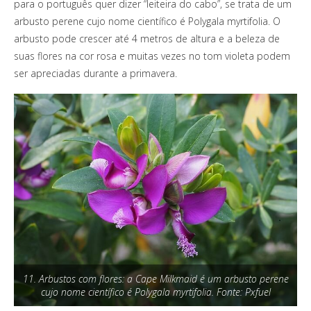
para o português quer dizer “leiteira do cabo”, se trata de um
arbusto perene cujo nome científico é Polygala myrtifolia. O
arbusto pode crescer até 4 metros de altura e a beleza de
suas flores na cor rosa e muitas vezes no tom violeta podem
ser apreciadas durante a primavera.
11. Arbustos com flores: a Cape Milkmaid é um arbusto perene
cujo nome científico é Polygala myrtifolia. Fonte: Pxfuel