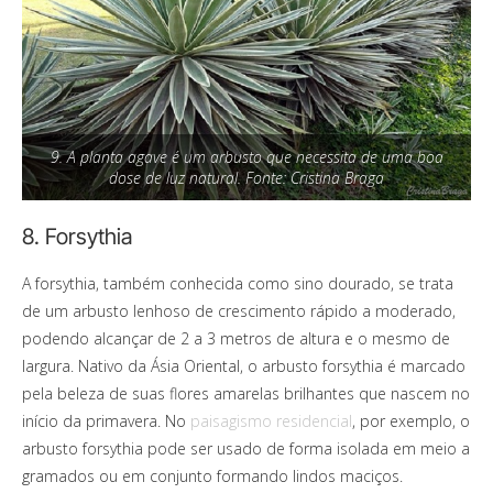
9. A planta agave é um arbusto que necessita de uma boa
dose de luz natural. Fonte: Cristina Braga
8. Forsythia
A forsythia, também conhecida como sino dourado, se trata
de um arbusto lenhoso de crescimento rápido a moderado,
podendo alcançar de 2 a 3 metros de altura e o mesmo de
largura.
Nativo da Ásia Oriental, o arbusto
forsythia é marcado
pela beleza de suas flores amarelas brilhantes que nascem no
início da primavera. No
paisagismo residencial
, por exemplo, o
arbusto forsythia pode ser usado de forma isolada em meio a
gramados ou em conjunto formando lindos maciços.