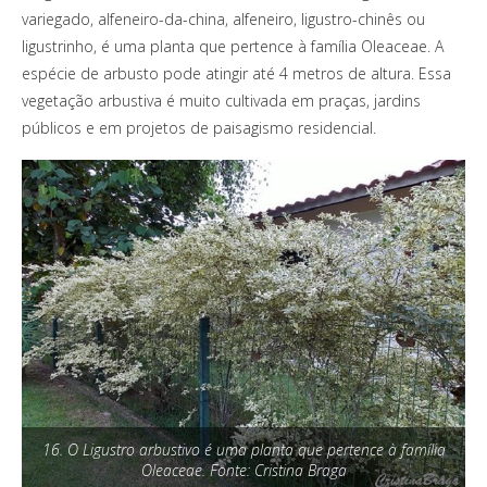
variegado, alfeneiro-da-china, alfeneiro, ligustro-chinês ou
ligustrinho, é uma planta que pertence à família Oleaceae. A
espécie de arbusto pode atingir até 4 metros de altura. Essa
vegetação arbustiva é muito cultivada em praças, jardins
públicos e em projetos de paisagismo residencial.
16. O Ligustro arbustivo é uma planta que pertence à família
Oleaceae. Fonte: Cristina Braga