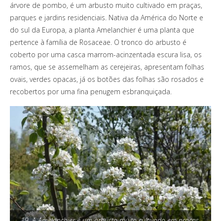
árvore de pombo, é um arbusto muito cultivado em praças,
parques e jardins residenciais. Nativa da América do Norte e
do sul da Europa, a planta Amelanchier é uma planta que
pertence à família de Rosaceae. O tronco do arbusto é
coberto por uma casca marrom-acinzentada escura lisa, os
ramos, que se assemelham as cerejeiras, apresentam folhas
ovais, verdes opacas, já os botões das folhas são rosados ​​e
recobertos por uma fina penugem esbranquiçada.
19. A Amelanchier é um arbusto muito cultivado em praças,