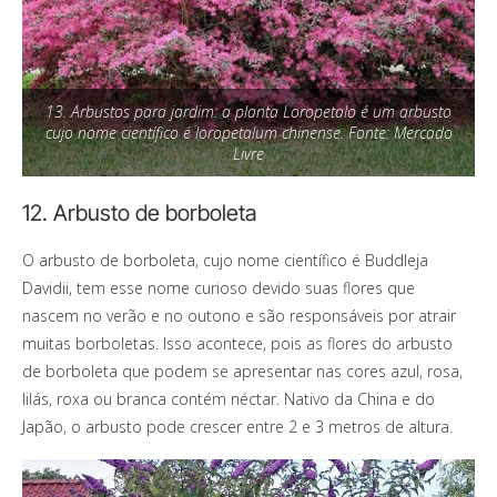
13. Arbustos para jardim: a planta Loropetalo é um arbusto
cujo nome científico é loropetalum chinense. Fonte: Mercado
Livre
12. Arbusto de borboleta
O arbusto de borboleta, cujo nome científico é Buddleja
Davidii, tem esse nome curioso devido suas flores que
nascem no verão e no outono e são responsáveis por atrair
muitas borboletas. Isso acontece, pois as flores do arbusto
de borboleta que podem se apresentar nas cores azul, rosa,
lilás, roxa ou branca contém néctar. Nativo da China e do
Japão, o arbusto pode crescer entre 2 e 3 metros de altura.