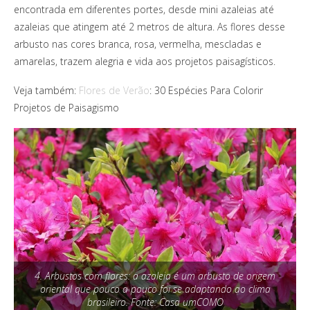
encontrada em diferentes portes, desde mini azaleias até
azaleias que atingem até 2 metros de altura. As flores desse
arbusto nas cores branca, rosa, vermelha, mescladas e
amarelas, trazem alegria e vida aos projetos paisagísticos.
Veja também:
Flores de Verão
: 30 Espécies Para Colorir
Projetos de Paisagismo
4. Arbustos com flores: a azaleia é um arbusto de origem
oriental que pouco a pouco foi se adaptando ao clima
brasileiro. Fonte: Casa umCOMO