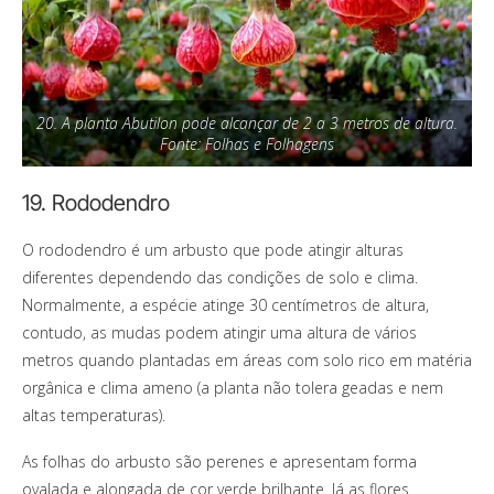
20. A planta Abutilon pode alcançar de 2 a 3 metros de altura.
Fonte: Folhas e Folhagens
19. Rododendro
O rododendro é um arbusto que pode atingir alturas
diferentes dependendo das condições de solo e clima.
Normalmente, a espécie atinge 30 centímetros de altura,
contudo, as mudas podem atingir uma altura de vários
metros quando plantadas em áreas com solo rico em matéria
orgânica e clima ameno (a planta não tolera geadas e nem
altas temperaturas).
As folhas do arbusto são perenes e apresentam forma
ovalada e alongada de cor verde brilhante. Já as flores