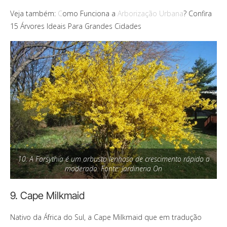
Veja também:
C
omo Funciona a
Arborização Urbana
? Confira
15 Árvores Ideais Para Grandes Cidades
10. A Forsythia é um arbusto lenhoso de crescimento rápido a
moderado. Fonte: Jardineria On
9. Cape Milkmaid
Nativo da África do Sul, a Cape Milkmaid que em tradução