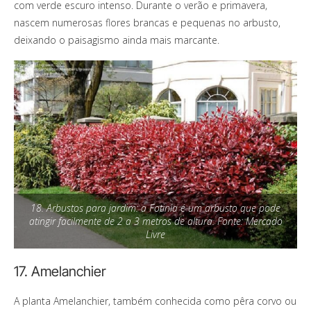
com verde escuro intenso.
Durante o verão e primavera,
nascem numerosas flores brancas e pequenas no arbusto,
deixando o paisagismo ainda mais marcante.
18. Arbustos para jardim: a Fotinia é um arbusto que pode
atingir facilmente de 2 a 3 metros de altura. Fonte: Mercado
Livre
17. Amelanchier
A planta Amelanchier, também conhecida como pêra corvo ou