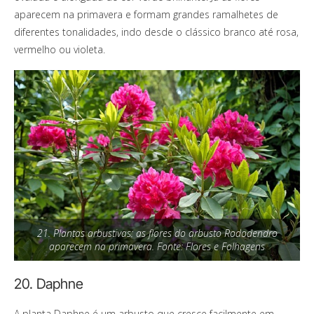
aparecem na primavera e formam grandes ramalhetes de
diferentes tonalidades, indo desde o clássico branco até rosa,
vermelho ou violeta.
21. Plantas arbustivas: as flores do arbusto Rododendro
aparecem na primavera. Fonte: Flores e Folhagens
20. Daphne
A planta Daphne é um arbusto que cresce facilmente em