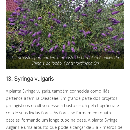
14. Arbustos para jardim: o arbusto de borboleta é nativo da
China e do Japão. Fonte: Jardineria On
13. Syringa vulgaris
A planta Syringa vulgaris, também conhecida como lilás,
pertence a família Oleaceae. Em grande parte dos projetos
paisagísticos o cultivo desse arbusto se dá pela fragrância e
cor de suas lindas flores. As flores se formam em quatro
pétalas, formando um longo tubo na base. A planta Syringa
vulgaris é uma arbusto que pode alcançar de 3 a 7 metros de