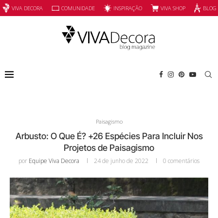
INSPIRAÇÃO
VIVA SHOP
VIVA DECORA
COMUNIDADE
BLOG
Paisagismo
Arbusto: O Que É? +26 Espécies Para Incluir Nos
Projetos de Paisagismo
por
Equipe Viva Decora
24 de junho de 2022
0 comentários