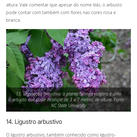
altura. Vale comentar que apesar do nome lilás, o arbusto
pode contar com também com flores nas cores rosa e
branca.
15. Vegetação arbustiva: a planta Syringa vulgaris é uma
arbusto que pode alcançar de 3 a 7 metros de altura. Fonte:
NC State University
14. Ligustro arbustivo
O ligustro arbustivo, também conhecido como ligustro-