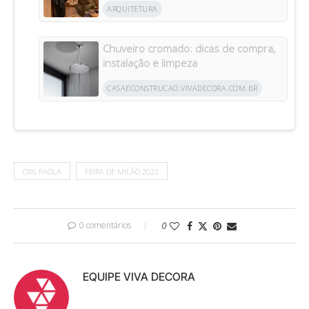
ARQUITETURA
Chuveiro cromado: dicas de compra,
instalação e limpeza
CASAECONSTRUCAO.VIVADECORA.COM.BR
CRIS PAOLA
FEIRA DE MILÃO 2022
0 comentários
0
EQUIPE VIVA DECORA