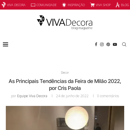
INSPIRAÇÃO
VIVA SHOP
VIVA DECORA
COMUNIDADE
BLOG
Decor
As Principais Tendências da Feira de Milão 2022,
por Cris Paola
por
Equipe Viva Decora
24 de junho de 2022
0 comentários