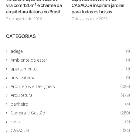
vila com 120m² e charme da
CASACOR inspiram jardins
arquitetura italiana no Brasil
para todos os bolsos
7 de agosto de 2026
7 de agosto de 2026
CATEGORIAS
adega
(1)
Ambiente de estar
(1)
apartamento
(1)
área externa
(1)
Arquitetos e Designers
(425)
Arquitetura
(473)
banheiro
(4)
Carreira e Gestão
(280)
casa
(2)
CASACOR
(24)