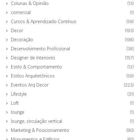
Colunas & Opinião
(13)
comercial
(1)
Cursos & Aprendizado Contínuo
(59)
Decor
(193)
Decoração
(198)
Desenvolvimento Profissional
(38)
Designer de Interiores
(157)
Estilo & Comportamento
(12)
Estilos Arquitetônicos
(59)
Eventos Arq Decor
(223)
Lifestyle
(31)
Loft
(1)
lounge
(1)
lounge, circulação vertical
(1)
Marketing & Posicionamento
(90)
Monumentos e Edifícios
(61)