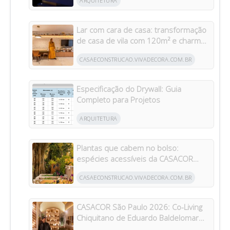
ARQUITETURA
Lar com cara de casa: transformação
de casa de vila com 120m² e charme
da arquitetura italiana no Brasil
CASAECONSTRUCAO.VIVADECORA.COM.BR
Especificação do Drywall: Guia
Completo para Projetos
ARQUITETURA
Plantas que cabem no bolso:
espécies acessíveis da CASACOR
inspiram jardins para todos os bolsos
CASAECONSTRUCAO.VIVADECORA.COM.BR
CASACOR São Paulo 2026: Co-Living
Chiquitano de Eduardo Baldelomar
celebra a cultura boliviana