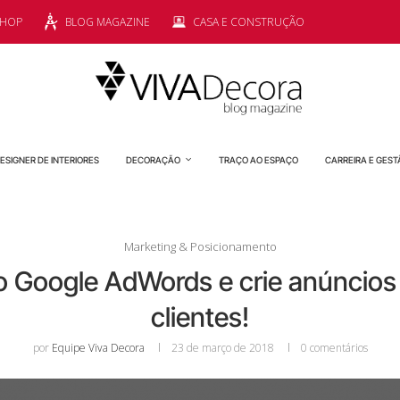
SHOP
BLOG MAGAZINE
CASA E CONSTRUÇÃO
ESIGNER DE INTERIORES
DECORAÇÃO
TRAÇO AO ESPAÇO
CARREIRA E GEST
Marketing & Posicionamento
Google AdWords e crie anúncios c
clientes!
por
Equipe Viva Decora
23 de março de 2018
0 comentários