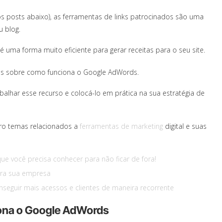
s posts abaixo), as ferramentas de links patrocinados são uma
u blog.
uma forma muito eficiente para gerar receitas para o seu site.
s sobre como funciona o Google AdWords.
lhar esse recurso e colocá-lo em prática na sua estratégia de
ro temas relacionados a
ferramentas de marketing
digital e suas
que você precisa conhecer para não ficar de fora!
para sua empresa
eguir mais acessos e clientes de maneira recorrente
iona o Google AdWords