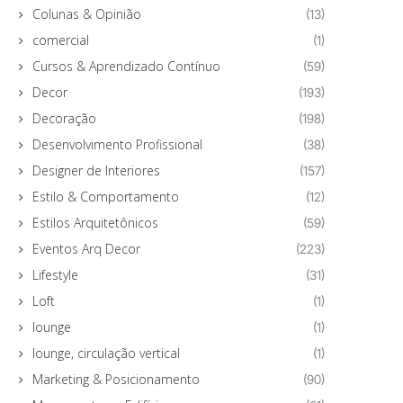
Colunas & Opinião
(13)
comercial
(1)
Cursos & Aprendizado Contínuo
(59)
Decor
(193)
Decoração
(198)
Desenvolvimento Profissional
(38)
Designer de Interiores
(157)
Estilo & Comportamento
(12)
Estilos Arquitetônicos
(59)
Eventos Arq Decor
(223)
Lifestyle
(31)
Loft
(1)
lounge
(1)
lounge, circulação vertical
(1)
Marketing & Posicionamento
(90)