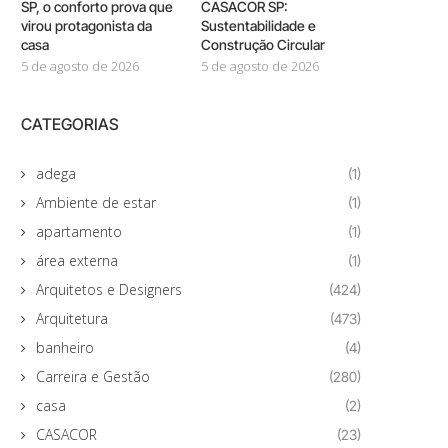
SP, o conforto prova que
CASACOR SP:
virou protagonista da
Sustentabilidade e
casa
Construção Circular
5 de agosto de 2026
5 de agosto de 2026
CATEGORIAS
adega
(1)
Ambiente de estar
(1)
apartamento
(1)
área externa
(1)
Arquitetos e Designers
(424)
Arquitetura
(473)
banheiro
(4)
Carreira e Gestão
(280)
casa
(2)
CASACOR
(23)