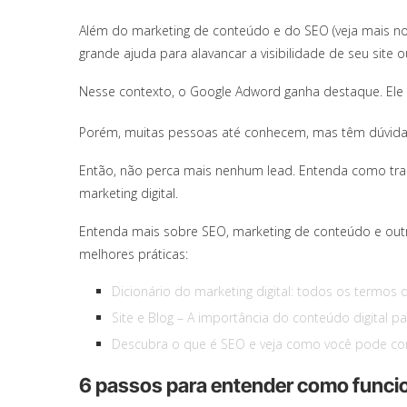
Além do marketing de conteúdo e do SEO (veja mais no
grande ajuda para alavancar a visibilidade de seu site o
Nesse contexto, o Google Adword ganha destaque. Ele é 
Porém, muitas pessoas até conhecem, mas têm dúvida
Então, não perca mais nenhum lead. Entenda como traba
marketing digital.
Entenda mais sobre SEO, marketing de conteúdo e out
melhores práticas:
Dicionário do marketing digital: todos os termos 
Site e Blog – A importância do conteúdo digital 
Descubra o que é SEO e veja como você pode cons
6 passos para entender como func