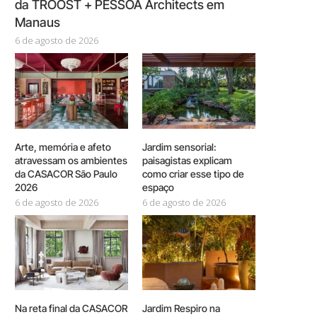
da TROOST + PESSOA Architects em
Manaus
6 de agosto de 2026
Arte, memória e afeto
Jardim sensorial:
atravessam os ambientes
paisagistas explicam
da CASACOR São Paulo
como criar esse tipo de
2026
espaço
6 de agosto de 2026
6 de agosto de 2026
Na reta final da CASACOR
Jardim Respiro na