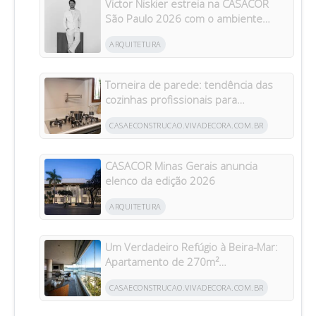
Victor Niskier estreia na CASACOR
São Paulo 2026 com o ambiente
“Torre Paulo”
ARQUITETURA
Torneira de parede: tendência das
cozinhas profissionais para
residências brasileiras
CASAECONSTRUCAO.VIVADECORA.COM.BR
CASACOR Minas Gerais anuncia
elenco da edição 2026
ARQUITETURA
Um Verdadeiro Refúgio à Beira-Mar:
Apartamento de 270m²
Transformado Após Retrofit em
CASAECONSTRUCAO.VIVADECORA.COM.BR
Riviera