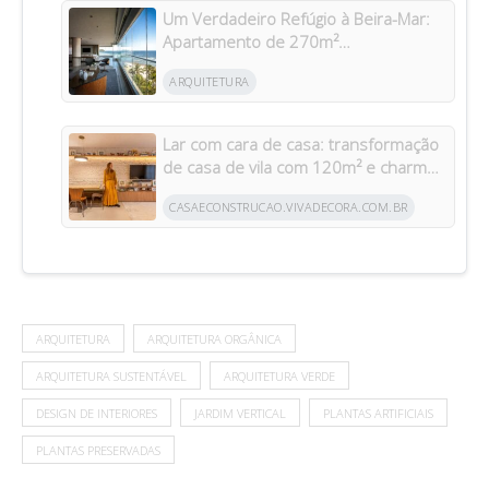
Um Verdadeiro Refúgio à Beira-Mar:
Apartamento de 270m²
Transformado Após Retrofit em
ARQUITETURA
Riviera
Lar com cara de casa: transformação
de casa de vila com 120m² e charme
da arquitetura italiana no Brasil
CASAECONSTRUCAO.VIVADECORA.COM.BR
ARQUITETURA
ARQUITETURA ORGÂNICA
ARQUITETURA SUSTENTÁVEL
ARQUITETURA VERDE
DESIGN DE INTERIORES
JARDIM VERTICAL
PLANTAS ARTIFICIAIS
PLANTAS PRESERVADAS