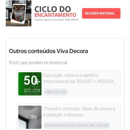
Outros conteúdos Viva Decora
Posts que podem te interessar
Exposição celebra trajetória
internacional da TROOST + PESSOA
Architects em Manaus
ARQUITETURA
Chuveiro cromado: dicas de compra,
instalação e limpeza
CASAECONSTRUCAO.VIVADECORA.COM.BR