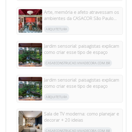
Arte, memória e afeto atravessam os
ambientes da CASACOR São Paulo
2026
ARQUITETURA
Jardim sensorial: paisagistas explicam
como criar esse tipo de espaço
CASAECONSTRUCAO.VIVADECORA.COM.BR
Jardim sensorial: paisagistas explicam
como criar esse tipo de espaço
ARQUITETURA
Sala de TV moderna: como planejar e
decorar + 20 ideias
CASAECONSTRUCAO.VIVADECORA.COM.BR