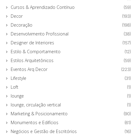
Cursos & Aprendizado Contínuo
(59)
Decor
(193)
Decoração
(198)
Desenvolvimento Profissional
(38)
Designer de Interiores
(157)
Estilo & Comportamento
(12)
Estilos Arquitetônicos
(59)
Eventos Arq Decor
(223)
Lifestyle
(31)
Loft
(1)
lounge
(1)
lounge, circulação vertical
(1)
Marketing & Posicionamento
(90)
Monumentos e Edifícios
(61)
Negócios e Gestão de Escritórios
(16)