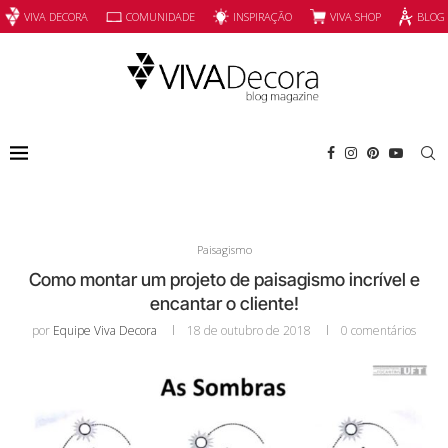
INSPIRAÇÃO
VIVA SHOP
VIVA DECORA
COMUNIDADE
BLOG
Paisagismo
Como montar um projeto de paisagismo incrível e
encantar o cliente!
por
Equipe Viva Decora
18 de outubro de 2018
0 comentários