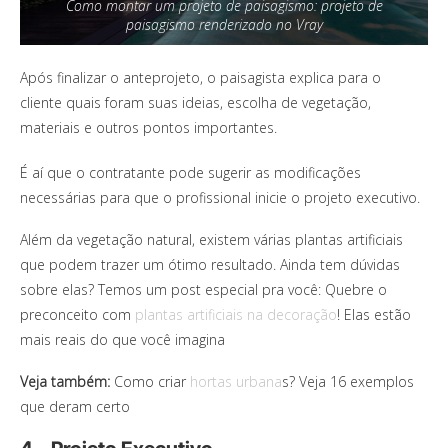
Como montar um projeto de paisagismo: projeto de
paisagismo renderizado no Vray
Após finalizar o anteprojeto, o paisagista explica para o
cliente quais foram suas ideias, escolha de vegetação,
materiais e outros pontos importantes.
É aí que o contratante pode sugerir as modificações
necessárias para que o profissional inicie o projeto executivo.
Além da vegetação natural, existem várias plantas artificiais
que podem trazer um ótimo resultado. Ainda tem dúvidas
sobre elas? Temos um post especial pra você: Quebre o
preconceito com
plantas artificiais na decoração
! Elas estão
mais reais do que você imagina
Veja também:
Como criar
hortas urbana
s? Veja 16 exemplos
que deram certo