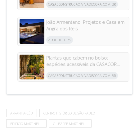
CASAECONSTRUCAO.VIVADECORA.COM.BR
João Armentano: Projetos e Casa em
Angra dos Reis
ARQUITETURA
Plantas que cabem no bolso:
espécies acessíveis da CASACOR
inspiram jardins para todos os bolsos
CASAECONSTRUCAO.VIVADECORA.COM.BR
ARRANHA-CÉU
CENTRO HISTÓRICO DE SÃO PAULO
EDIFÍCIO MARTINELLI
GIUSEPPE MARTINELLI