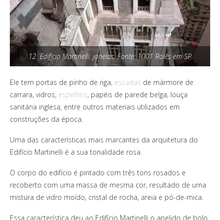
12. Edifício Martinelli: janelas. Fonte: 1001 Rolês em SP
Ele tem portas de pinho de riga,
escadas
de mármore de
carrara, vidros,
espelhos
, papéis de parede belga, louça
sanitária inglesa, entre outros materiais utilizados em
construções da época.
Uma das características mais marcantes da arquitetura do
Edifício Martinelli é a sua tonalidade rosa.
O corpo do edifício é pintado com três tons rosados e
recoberto com uma massa de mesma cor, resultado de uma
mistura de vidro moído, cristal de rocha, areia e pó-de-mica.
Essa característica deu ao Edifício Martinelli o apelido de bolo