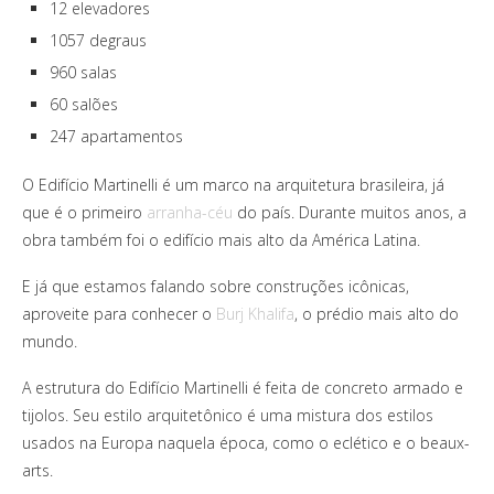
12 elevadores
1057 degraus
960 salas
60 salões
247 apartamentos
O Edifício Martinelli é um marco na arquitetura brasileira, já
que é o primeiro
arranha-céu
do país. Durante muitos anos, a
obra também foi o edifício mais alto da América Latina.
E já que estamos falando sobre construções icônicas,
aproveite para conhecer o
Burj Khalifa
, o prédio mais alto do
mundo.
A estrutura do Edifício Martinelli é feita de concreto armado e
tijolos. Seu estilo arquitetônico é uma mistura dos estilos
usados na Europa naquela época, como o eclético e o beaux-
arts.