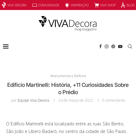
INSPIRAÇÃO
VIVA SHOP
VIVA DECORA
COMUNIDADE
BLOG
Monumentos e Edifícios
Edifício Martinelli: História, +11 Curiosidades Sobre
o Prédio
por
Equipe Viva Decora
24 de março de 2022
0 comentários
O Edifício Martinelli está localizado entre as ruas São Bento,
São João e Líbero Badaró, no centro da cidade de São Paulo.