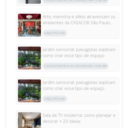
CASAECONSTRUCAO.VIVADECORA.COM.BR
Arte, memória e afeto atravessam os
ambientes da CASACOR São Paulo
2026
ARQUITETURA
Jardim sensorial: paisagistas explicam
como criar esse tipo de espaço
CASAECONSTRUCAO.VIVADECORA.COM.BR
Jardim sensorial: paisagistas explicam
como criar esse tipo de espaço
ARQUITETURA
Sala de TV moderna: como planejar e
decorar + 20 ideias