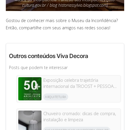
cultura.gov.br / blog historiassylvio.blogspot.com)
Gostou de conhecer mais sobre o Museu da Inconfidência?
Então, compartilhe com seus amigos nas redes sociais!
Outros conteúdos Viva Decora
Posts que podem te interessar
Exposição celebra trajetória
internacional da TROOST + PESSOA
Architects em Manaus
ARQUITETURA
Chuveiro cromado: dicas de compra,
instalação e limpeza