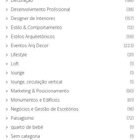
Decoração
(198)
Desenvolvimento Profissional
(38)
Designer de Interiores
(157)
Estilo & Comportamento
(12)
Estilos Arquitetônicos
(59)
Eventos Arq Decor
(223)
Lifestyle
(31)
Loft
(1)
lounge
(1)
lounge, circulação vertical
(1)
Marketing & Posicionamento
(90)
Monumentos e Edifícios
(61)
Negócios e Gestão de Escritórios
(16)
Paisagismo
(72)
quarto de bebê
(1)
Sem categoria
(1)