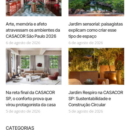
Arte, memória e afeto
Jardim sensorial: paisagistas
atravessam os ambientes da
explicam como criar esse
CASACOR São Paulo 2026
tipo de espaço
6 de agosto de 2026
6 de agosto de 2026
Na reta final da CASACOR
Jardim Respiro na CASACOR
SP, o conforto prova que
SP: Sustentabilidade e
virou protagonista da casa
Construção Circular
5 de agosto de 2026
5 de agosto de 2026
CATEGORIAS