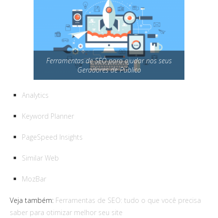
Ferramentas de SEO para ajudar nos seus
Geradores de Público
Analytics
Keyword Planner
PageSpeed Insights
Similar Web
MozBar
Veja também:
Ferramentas de SEO: tudo o que você precisa
saber para otimizar melhor seu site