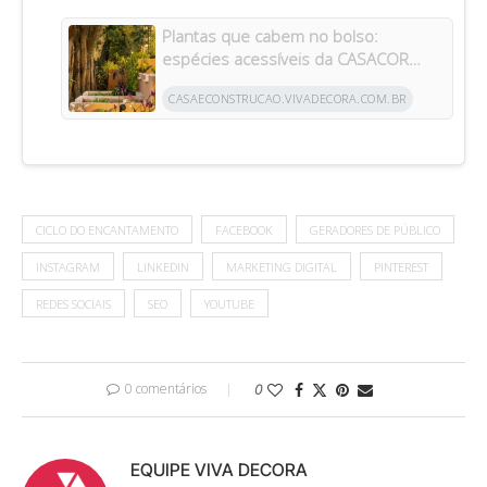
Plantas que cabem no bolso:
espécies acessíveis da CASACOR
inspiram jardins para todos os bolsos
CASAECONSTRUCAO.VIVADECORA.COM.BR
CICLO DO ENCANTAMENTO
FACEBOOK
GERADORES DE PÚBLICO
INSTAGRAM
LINKEDIN
MARKETING DIGITAL
PINTEREST
REDES SOCIAIS
SEO
YOUTUBE
0 comentários
0
EQUIPE VIVA DECORA