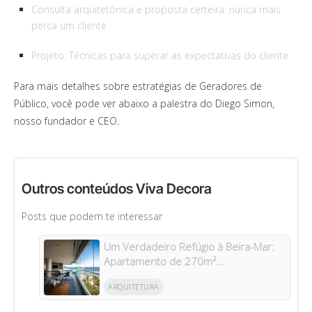
Consulta arquitetônica e proposta certeira: nunca mais
perca um cliente
Projeto: Técnicas para superar as expectativas do cliente
Para mais detalhes sobre estratégias de Geradores de
Público, você pode ver abaixo a palestra do Diego Simon,
nosso fundador e CEO.
Outros conteúdos Viva Decora
Posts que podem te interessar
Um Verdadeiro Refúgio à Beira-Mar:
Apartamento de 270m²
Transformado Após Retrofit em
ARQUITETURA
Riviera