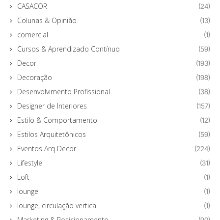
CASACOR
(24)
Colunas & Opinião
(13)
comercial
(1)
Cursos & Aprendizado Contínuo
(59)
Decor
(193)
Decoração
(198)
Desenvolvimento Profissional
(38)
Designer de Interiores
(157)
Estilo & Comportamento
(12)
Estilos Arquitetônicos
(59)
Eventos Arq Decor
(224)
Lifestyle
(31)
Loft
(1)
lounge
(1)
lounge, circulação vertical
(1)
Marketing & Posicionamento
(90)