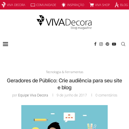
INSPIRAÇÃO
VIVA SHOP
VIVA DECORA
COMUNIDADE
BLOG
Tecnologia & Ferramentas
Geradores de Público: Crie audiência para seu site
e blog
por
Equipe Viva Decora
9 de junho de 2017
0 comentários