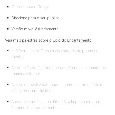
Otimize para o Google
Direcione para o seu público
Versão móvel é fundamental
Veja mais palestras sobre o Ciclo do Encantamento:
Ímã Permanente: Tenha mais contatos de potenciais
clientes
Automação do Relacionamento – Como se comunicar de
maneira eficiente
Análise de perfil e bate papo: aprenda como qualificar
seus potenciais clientes
Aprenda como fazer um Kit de Alto Impacto e ter um
Primeiro Encontro eficiente