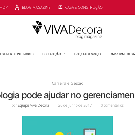
SHOP
BLOG MAGAZINE
CASA E CONSTRUÇÃO
ESIGNER DE INTERIORES
DECORAÇÃO
TRAÇO AO ESPAÇO
CARREIRA E GEST
Carreira e Gestão
logia pode ajudar no gerenciamen
por
Equipe Viva Decora
26 de junho de 2017
0 comentários