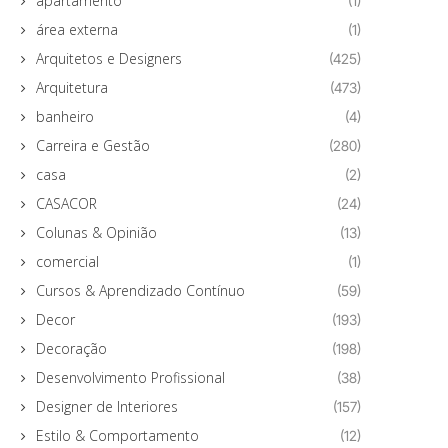
apartamento
(1)
área externa
(1)
Arquitetos e Designers
(425)
Arquitetura
(473)
banheiro
(4)
Carreira e Gestão
(280)
casa
(2)
CASACOR
(24)
Colunas & Opinião
(13)
comercial
(1)
Cursos & Aprendizado Contínuo
(59)
Decor
(193)
Decoração
(198)
Desenvolvimento Profissional
(38)
Designer de Interiores
(157)
Estilo & Comportamento
(12)