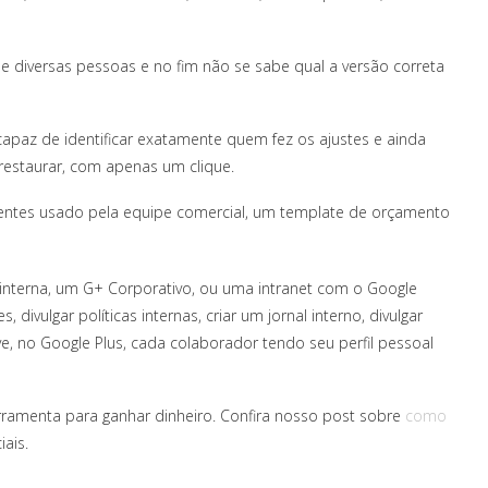
 diversas pessoas e no fim não se sabe qual a versão correta
apaz de identificar exatamente quem fez os ajustes e ainda
 restaurar, com apenas um clique.
entes usado pela equipe comercial, um template de orçamento
l interna, um G+ Corporativo, ou uma intranet com o Google
 divulgar políticas internas, criar um jornal interno, divulgar
ve, no Google Plus, cada colaborador tendo seu perfil pessoal
amenta para ganhar dinheiro. Confira nosso post sobre
como
ais.