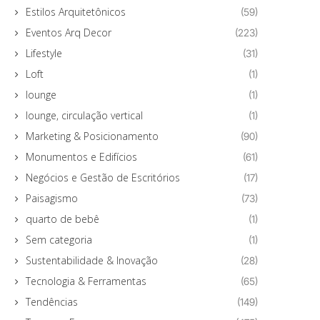
Estilos Arquitetônicos
(59)
Eventos Arq Decor
(223)
Lifestyle
(31)
Loft
(1)
lounge
(1)
lounge, circulação vertical
(1)
Marketing & Posicionamento
(90)
Monumentos e Edifícios
(61)
Negócios e Gestão de Escritórios
(17)
Paisagismo
(73)
quarto de bebê
(1)
Sem categoria
(1)
Sustentabilidade & Inovação
(28)
Tecnologia & Ferramentas
(65)
Tendências
(149)