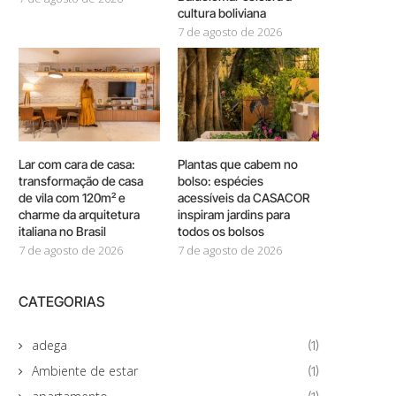
cultura boliviana
7 de agosto de 2026
Lar com cara de casa:
Plantas que cabem no
transformação de casa
bolso: espécies
de vila com 120m² e
acessíveis da CASACOR
charme da arquitetura
inspiram jardins para
italiana no Brasil
todos os bolsos
7 de agosto de 2026
7 de agosto de 2026
CATEGORIAS
adega
(1)
Ambiente de estar
(1)