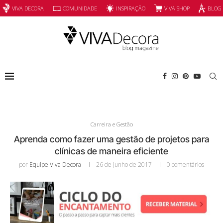
INSPIRAÇÃO
VIVA SHOP
VIVA DECORA
COMUNIDADE
BLOG
Carreira e Gestão
Aprenda como fazer uma gestão de projetos para
clínicas de maneira eficiente
por
Equipe Viva Decora
26 de junho de 2017
0 comentários