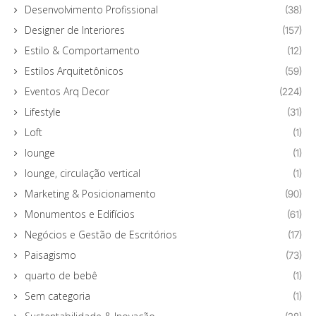
Desenvolvimento Profissional
(38)
Designer de Interiores
(157)
Estilo & Comportamento
(12)
Estilos Arquitetônicos
(59)
Eventos Arq Decor
(224)
Lifestyle
(31)
Loft
(1)
lounge
(1)
lounge, circulação vertical
(1)
Marketing & Posicionamento
(90)
Monumentos e Edifícios
(61)
Negócios e Gestão de Escritórios
(17)
Paisagismo
(73)
quarto de bebê
(1)
Sem categoria
(1)