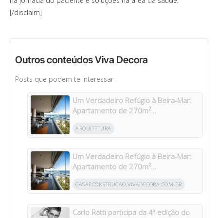
na jornada do paciente e soluções na área da saúde.
[/disclaim]
Outros conteúdos Viva Decora
Posts que podem te interessar
Um Verdadeiro Refúgio à Beira-Mar:
Apartamento de 270m²
Transformado Após Retrofit em
ARQUITETURA
Riviera
Um Verdadeiro Refúgio à Beira-Mar:
Apartamento de 270m²
Transformado Após Retrofit em
CASAECONSTRUCAO.VIVADECORA.COM.BR
Riviera
Carlo Ratti participa da 4ª edição do