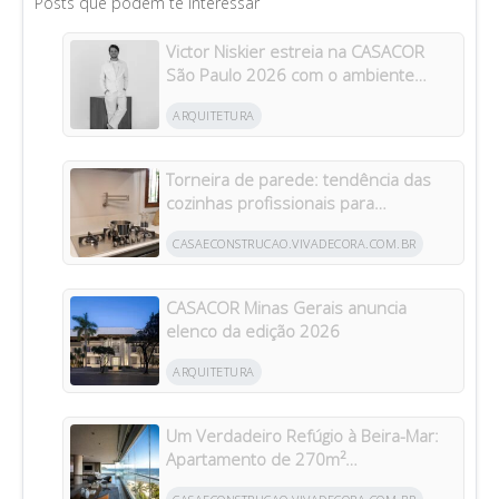
Posts que podem te interessar
Victor Niskier estreia na CASACOR
São Paulo 2026 com o ambiente
“Torre Paulo”
ARQUITETURA
Torneira de parede: tendência das
cozinhas profissionais para
residências brasileiras
CASAECONSTRUCAO.VIVADECORA.COM.BR
CASACOR Minas Gerais anuncia
elenco da edição 2026
ARQUITETURA
Um Verdadeiro Refúgio à Beira-Mar:
Apartamento de 270m²
Transformado Após Retrofit em