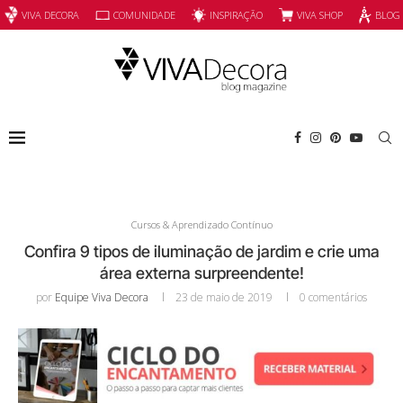
INSPIRAÇÃO
VIVA SHOP
VIVA DECORA
COMUNIDADE
BLOG
Cursos & Aprendizado Contínuo
Confira 9 tipos de iluminação de jardim e crie uma
área externa surpreendente!
por
Equipe Viva Decora
23 de maio de 2019
0 comentários