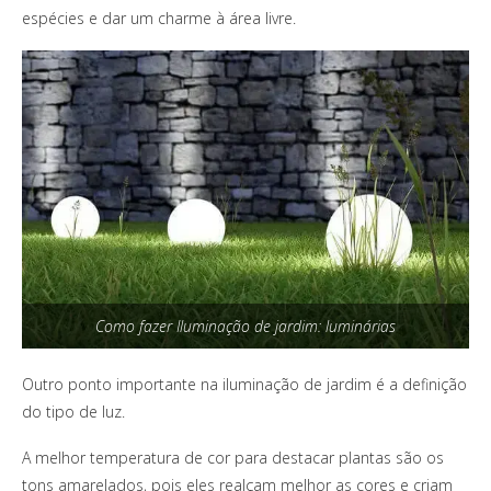
espécies e dar um charme à área livre.
Como fazer Iluminação de jardim: luminárias
Outro ponto importante na iluminação de jardim é a definição
do tipo de luz.
A melhor temperatura de cor para destacar plantas são os
tons amarelados, pois eles realçam melhor as cores e criam